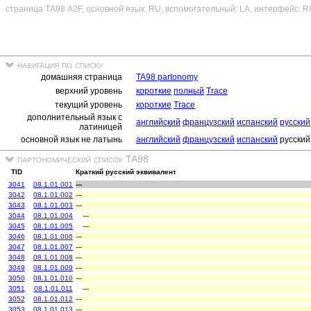
страница ТА98 A2F, основной язык: RU, вспомогательный: LA, интерфейс: R
навигация по списку
домашняя страница
TA98 partonomy
верхний уровень
короткие
полный
Trace
текущий уровень
короткие
Trace
дополнительный язык с
английский
французский
испанский
русский
латиницей
основной язык не латынь
английский
французский
испанский
русский
партономический список TA98
TID
Краткий русский эквивалент
3041
08.1.01.001
---
3042
08.1.01.002
---
3043
08.1.01.003
---
3044
08.1.01.004
---
3045
08.1.01.005
---
3046
08.1.01.006
---
3047
08.1.01.007
---
3048
08.1.01.008
---
3049
08.1.01.009
---
3050
08.1.01.010
---
3051
08.1.01.011
---
3052
08.1.01.012
---
3053
08.1.01.013
---