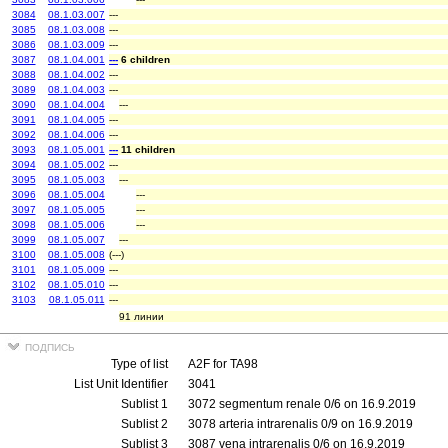
3084
08.1.03.007
---
3085
08.1.03.008
---
3086
08.1.03.009
---
3087
08.1.04.001
---
6 children
3088
08.1.04.002
---
3089
08.1.04.003
---
3090
08.1.04.004
---
3091
08.1.04.005
---
3092
08.1.04.006
---
3093
08.1.05.001
---
11 children
3094
08.1.05.002
---
3095
08.1.05.003
---
3096
08.1.05.004
---
3097
08.1.05.005
---
3098
08.1.05.006
---
3099
08.1.05.007
---
3100
08.1.05.008
(---)
3101
08.1.05.009
---
3102
08.1.05.010
---
3103
08.1.05.011
---
91 линии
подпись
Type of list
A2F for TA98
List Unit Identifier
3041
Sublist 1
3072 segmentum renale 0/6 on 16.9.2019
Sublist 2
3078 arteria intrarenalis 0/9 on 16.9.2019
Sublist 3
3087 vena intrarenalis 0/6 on 16.9.2019