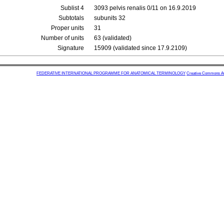
Sublist 4
3093 pelvis renalis 0/11 on 16.9.2019
Subtotals
subunits 32
Proper units
31
Number of units
63 (validated)
Signature
15909 (validated since 17.9.2109)
FEDERATIVE INTERNATIONAL PROGRAMME FOR ANATOMICAL TERMINOLOGY
Creative Commons Attr