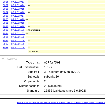
3026
07.1.02.013
---
3027
07.1.02.014
---
3028
07.1.02.015
---
3029
07.1.02.016
---
3030
07.1.02.017
---
1855
04.4.01.020
---
3031
07.1.02.018
---
3032
07.1.02.019
---
3033
07.1.02.101
---
6 children
3034
07.1.02.102
---
3035
07.1.02.103
---
3036
07.1.02.104
---
3037
07.1.02.105
---
3038
07.1.02.106
---
58 линии
подпись
Type of list
A1F for TA98
List Unit Identifier
13177
Sublist 1
3014 pleura 0/26 on 16.9.2019
Subtotals
subunits 26
Proper units
2
Number of units
28 (validated)
Signature
15855 (validated since 6.6.2022)
FEDERATIVE INTERNATIONAL PROGRAMME FOR ANATOMICAL TERMINOLOGY
Creative Commons Attr