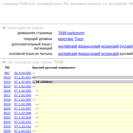
страница ТА98 A1F, основной язык: RU, вспомогательный: LA, интерфейс: R
навигация по списку
домашняя страница
TA98 partonomy
текущий уровень
короткие
Trace
дополнительный язык с
английский
французский
испанский
русский
латиницей
основной язык не латынь
английский
французский
испанский
русский
партономический список TA98
TID
Краткий русский эквивалент
887
02.3.04.002
---
3013
07.1.01.001
---
3014
07.1.02.001
---
26 children
3015
07.1.02.002
---
3016
07.1.02.003
---
3017
07.1.02.004
---
3018
07.1.02.005
---
3019
07.1.02.006
---
3020
07.1.02.007
---
3021
07.1.02.008
---
3022
07.1.02.009
---
3023
07.1.02.010
---
3024
07.1.02.011
---
3025
07.1.02.012
---