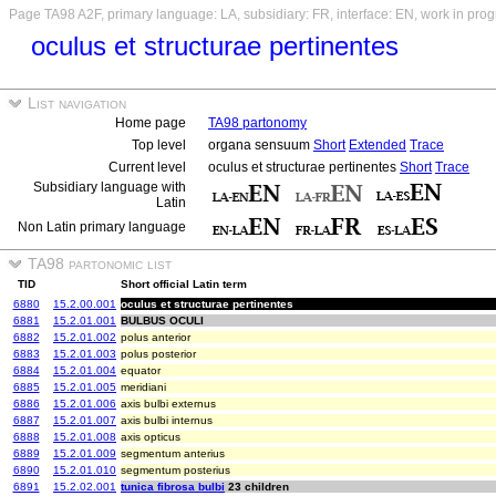
Page TA98 A2F, primary language: LA, subsidiary: FR, interface: EN, work in prog
oculus et structurae pertinentes
List navigation
Home page
TA98 partonomy
Top level
organa sensuum
Short
Extended
Trace
Current level
oculus et structurae pertinentes
Short
Trace
Subsidiary language with
Latin
Non Latin primary language
TA98 partonomic list
TID
Short official Latin term
6880
15.2.00.001
oculus et structurae pertinentes
6881
15.2.01.001
BULBUS OCULI
6882
15.2.01.002
polus anterior
6883
15.2.01.003
polus posterior
6884
15.2.01.004
equator
6885
15.2.01.005
meridiani
6886
15.2.01.006
axis bulbi externus
6887
15.2.01.007
axis bulbi internus
6888
15.2.01.008
axis opticus
6889
15.2.01.009
segmentum anterius
6890
15.2.01.010
segmentum posterius
6891
15.2.02.001
tunica fibrosa bulbi
23 children