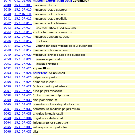
1674
04.1.01.001
musculi externi bulbi oculi
15 children
7038
15.2.07.009
musculus orbitalis
7039
15.2.07.010
musculus rectus superior
7040
15.2.07.011
musculus rectus inferior
7041
15.2.07.012
musculus rectus medialis
7042
15.2.07.013
musculus rectus lateralis
7043
15.2.07.014
lacertus musculi recti lateralis
7044
15.2.07.015
anulus tendineus communis
7045
15.2.07.016
musculus obliquus superior
7046
15.2.07.017
trochlea
7047
15.2.07.018
vagina tendinis musculi obliqui superioris
7048
15.2.07.019
musculus obliquus inferior
7049
15.2.07.020
musculus levator palpebrae superioris
7050
15.2.07.021
lamina superficialis
7051
15.2.07.022
lamina profunda
7052
15.2.07.023
supercilium
7053
15.2.07.024
palpebrae
23 children
7054
15.2.07.025
palpebra superior
7055
15.2.07.026
palpebra inferior
7056
15.2.07.027
facies anterior palpebrae
7057
15.2.07.028
plica palpebronasalis
7058
15.2.07.029
facies posterior palpebrae
7059
15.2.07.030
rima palpebrarum
7060
15.2.07.031
commissura lateralis palpebrarum
7061
15.2.07.032
commissura medialis palpebrarum
7062
15.2.07.033
angulus lateralis oculi
7063
15.2.07.034
angulus medialis oculi
7064
15.2.07.035
limbus anterior palpebrae
7065
15.2.07.036
limbus posterior palpebrae
7066
15.2.07.037
cilia