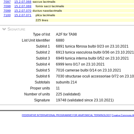
7097
15.2.07.068
saccus lacrimalis
7098
15.2.07.069
fornix sacci lacrimalis
7099
15.2.07.070
ductus nasolacrimalis
7100
15.2.07.071
plica lacrimalis
225 lines
Signature
Type of list
A2F for TA98
List Unit Identifier
6880
Sublist 1
6891 tunica fibrosa bulbi 0/23 on 23.10.2021
Sublist 2
6913 tunica vasculosa bulbi 0/36 on 23.10.2021
Sublist 3
6949 tunica interna bulbi 0/52 on 23.10.2021
Sublist 4
6999 lens 0/17 on 23.10.2021
Sublist 5
7016 camerae bulbi 0/14 on 23.10.2021
Sublist 6
7030 structurae oculi accessoriae 0/72 on 23.1
Subtotals
subunits 214
Proper units
11
Number of units
225 (validated)
Signature
19748 (validated since 23.10.2021)
FEDERATIVE INTERNATIONAL PROGRAMME FOR ANATOMICAL TERMINOLOGY
Creative Commons Attr