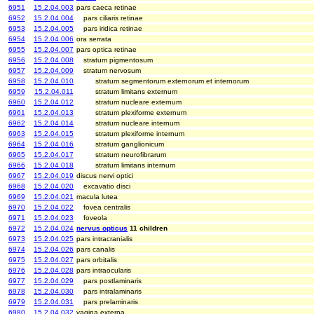
6951
15.2.04.003
pars caeca retinae
6952
15.2.04.004
pars ciliaris retinae
6953
15.2.04.005
pars iridica retinae
6954
15.2.04.006
ora serrata
6955
15.2.04.007
pars optica retinae
6956
15.2.04.008
stratum pigmentosum
6957
15.2.04.009
stratum nervosum
6958
15.2.04.010
stratum segmentorum externorum et internorum
6959
15.2.04.011
stratum limitans externum
6960
15.2.04.012
stratum nucleare externum
6961
15.2.04.013
stratum plexiforme externum
6962
15.2.04.014
stratum nucleare internum
6963
15.2.04.015
stratum plexiforme internum
6964
15.2.04.016
stratum ganglionicum
6965
15.2.04.017
stratum neurofibrarum
6966
15.2.04.018
stratum limitans internum
6967
15.2.04.019
discus nervi optici
6968
15.2.04.020
excavatio disci
6969
15.2.04.021
macula lutea
6970
15.2.04.022
fovea centralis
6971
15.2.04.023
foveola
6972
15.2.04.024
nervus opticus
11 children
6973
15.2.04.025
pars intracranialis
6974
15.2.04.026
pars canalis
6975
15.2.04.027
pars orbitalis
6976
15.2.04.028
pars intraocularis
6977
15.2.04.029
pars postlaminaris
6978
15.2.04.030
pars intralaminaris
6979
15.2.04.031
pars prelaminaris
6980
15.2.04.032
vagina externa