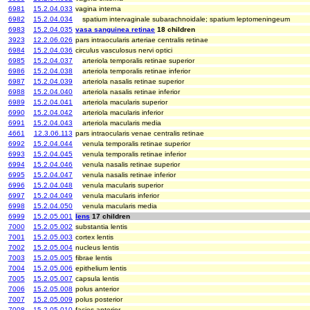
6981
15.2.04.033
vagina interna
6982
15.2.04.034
spatium intervaginale subarachnoidale; spatium leptomeningeum
6983
15.2.04.035
vasa sanguinea retinae
18 children
3923
12.2.06.026
pars intraocularis arteriae centralis retinae
6984
15.2.04.036
circulus vasculosus nervi optici
6985
15.2.04.037
arteriola temporalis retinae superior
6986
15.2.04.038
arteriola temporalis retinae inferior
6987
15.2.04.039
arteriola nasalis retinae superior
6988
15.2.04.040
arteriola nasalis retinae inferior
6989
15.2.04.041
arteriola macularis superior
6990
15.2.04.042
arteriola macularis inferior
6991
15.2.04.043
arteriola macularis media
4661
12.3.06.113
pars intraocularis venae centralis retinae
6992
15.2.04.044
venula temporalis retinae superior
6993
15.2.04.045
venula temporalis retinae inferior
6994
15.2.04.046
venula nasalis retinae superior
6995
15.2.04.047
venula nasalis retinae inferior
6996
15.2.04.048
venula macularis superior
6997
15.2.04.049
venula macularis inferior
6998
15.2.04.050
venula macularis media
6999
15.2.05.001
lens
17 children
7000
15.2.05.002
substantia lentis
7001
15.2.05.003
cortex lentis
7002
15.2.05.004
nucleus lentis
7003
15.2.05.005
fibrae lentis
7004
15.2.05.006
epithelium lentis
7005
15.2.05.007
capsula lentis
7006
15.2.05.008
polus anterior
7007
15.2.05.009
polus posterior
7008
15.2.05.010
facies anterior