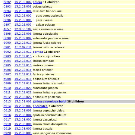
6892
15.2.02.002
sclera
11 children
6893
15.2.02.003
sulcus sclerae
6894
15.2.02.004
reticulum trabeculare
6895
15.2.02.005
pars corneoscleralis
6896
15.2.02.006
pars uvealis
6897
15.2.02.007
calcar sclerae
4657
12.3.06.109
sinus venosus sclerae
6898
15.2.02.008
lamina episcleralis
6899
15.2.02.009
substantia propria sclerae
6900
15.2.02.010
lamina fusca sclerae
6901
15.2.02.011
lamina cribrosa sclerae
6902
15.2.02.012
cornea
11 children
6903
15.2.02.013
anulus conjunctivae
6904
15.2.02.014
limbus corneae
6905
15.2.02.015
vertex corneae
6906
15.2.02.016
facies anterior
6907
15.2.02.017
facies posterior
6908
15.2.02.018
epithelium anterius
6909
15.2.02.019
lamina limitans anterior
6910
15.2.02.020
substantia propria
6911
15.2.02.021
lamina limitans posterior
6912
15.2.02.022
epithelium posterius
6913
15.2.03.001
tunica vasculosa bulbi
36 children
6914
15.2.03.002
choroidea
7 children
6915
15.2.03.003
lamina suprachoroidea
6916
15.2.03.004
spatium perichoroideum
6917
15.2.03.005
lamina vasculosa
6918
15.2.03.006
lamina choroidocapillaris
6919
15.2.03.007
lamina basalis
6920
15.2.03.008
vasa sanguinea choroideae