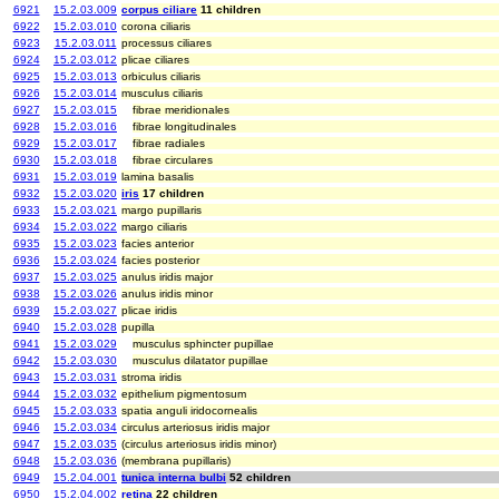
6921
15.2.03.009
corpus ciliare
11 children
6922
15.2.03.010
corona ciliaris
6923
15.2.03.011
processus ciliares
6924
15.2.03.012
plicae ciliares
6925
15.2.03.013
orbiculus ciliaris
6926
15.2.03.014
musculus ciliaris
6927
15.2.03.015
fibrae meridionales
6928
15.2.03.016
fibrae longitudinales
6929
15.2.03.017
fibrae radiales
6930
15.2.03.018
fibrae circulares
6931
15.2.03.019
lamina basalis
6932
15.2.03.020
iris
17 children
6933
15.2.03.021
margo pupillaris
6934
15.2.03.022
margo ciliaris
6935
15.2.03.023
facies anterior
6936
15.2.03.024
facies posterior
6937
15.2.03.025
anulus iridis major
6938
15.2.03.026
anulus iridis minor
6939
15.2.03.027
plicae iridis
6940
15.2.03.028
pupilla
6941
15.2.03.029
musculus sphincter pupillae
6942
15.2.03.030
musculus dilatator pupillae
6943
15.2.03.031
stroma iridis
6944
15.2.03.032
epithelium pigmentosum
6945
15.2.03.033
spatia anguli iridocornealis
6946
15.2.03.034
circulus arteriosus iridis major
6947
15.2.03.035
(circulus arteriosus iridis minor)
6948
15.2.03.036
(membrana pupillaris)
6949
15.2.04.001
tunica interna bulbi
52 children
6950
15.2.04.002
retina
22 children