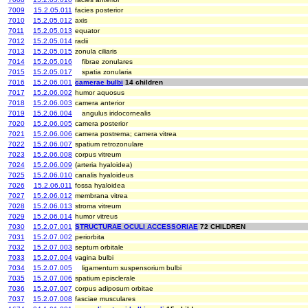
7009
15.2.05.011
facies posterior
7010
15.2.05.012
axis
7011
15.2.05.013
equator
7012
15.2.05.014
radii
7013
15.2.05.015
zonula ciliaris
7014
15.2.05.016
fibrae zonulares
7015
15.2.05.017
spatia zonularia
7016
15.2.06.001
camerae bulbi
14 children
7017
15.2.06.002
humor aquosus
7018
15.2.06.003
camera anterior
7019
15.2.06.004
angulus iridocornealis
7020
15.2.06.005
camera posterior
7021
15.2.06.006
camera postrema; camera vitrea
7022
15.2.06.007
spatium retrozonulare
7023
15.2.06.008
corpus vitreum
7024
15.2.06.009
(arteria hyaloidea)
7025
15.2.06.010
canalis hyaloideus
7026
15.2.06.011
fossa hyaloidea
7027
15.2.06.012
membrana vitrea
7028
15.2.06.013
stroma vitreum
7029
15.2.06.014
humor vitreus
7030
15.2.07.001
STRUCTURAE OCULI ACCESSORIAE
72 CHILDREN
7031
15.2.07.002
periorbita
7032
15.2.07.003
septum orbitale
7033
15.2.07.004
vagina bulbi
7034
15.2.07.005
ligamentum suspensorium bulbi
7035
15.2.07.006
spatium episclerale
7036
15.2.07.007
corpus adiposum orbitae
7037
15.2.07.008
fasciae musculares