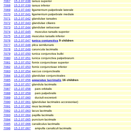
7067
15.2.07.038
tarsus superior
7068
15.2.07.039
tarsus inferior
7069
15.2.07.040
ligamentum palpebrale laterale
7070
15.2.07.041
ligamentum palpebrale mediale
7071
15.2.07.042
glandulae tarsales
7072
15.2.07.043
glandulae ciliares
7073
15.2.07.044
glandulae sebaceae
7074
15.2.07.045
musculus tarsalis superior
7075
15.2.07.046
musculus tarsalis inferior
7076
15.2.07.047
tunica conjunctiva
9 children
7077
15.2.07.048
plica semilunaris
7078
15.2.07.049
caruncula lacrimalis
7079
15.2.07.050
tunica conjunctiva bulbi
7080
15.2.07.051
tunica conjunctiva palpebrarum
7081
15.2.07.052
fornix conjunctivae superior
7082
15.2.07.053
fornix conjunctivae inferior
7083
15.2.07.054
saccus conjunctivalis
7084
15.2.07.055
glandulae conjunctivales
7085
15.2.07.056
apparatus lacrimalis
16 children
7086
15.2.07.057
glandula lacrimalis
7087
15.2.07.058
pars orbitalis
7088
15.2.07.059
pars palpebralis
7089
15.2.07.060
ductuli excretorii
7090
15.2.07.061
(glandulae lacrimales accessoriae)
7091
15.2.07.062
rivus lacrimalis
7092
15.2.07.063
lacus lacrimalis
7093
15.2.07.064
papilla lacrimalis
7094
15.2.07.065
punctum lacrimale
7095
15.2.07.066
canaliculus lacrimalis
7096
15.2.07.067
ampulla canaliculi lacrimalis