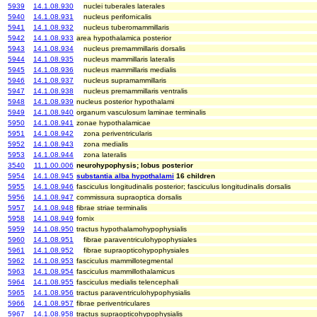
5939
14.1.08.930
nuclei tuberales laterales
5940
14.1.08.931
nucleus perifornicalis
5941
14.1.08.932
nucleus tuberomammillaris
5942
14.1.08.933
area hypothalamica posterior
5943
14.1.08.934
nucleus premammillaris dorsalis
5944
14.1.08.935
nucleus mammillaris lateralis
5945
14.1.08.936
nucleus mammillaris medialis
5946
14.1.08.937
nucleus supramammillaris
5947
14.1.08.938
nucleus premammillaris ventralis
5948
14.1.08.939
nucleus posterior hypothalami
5949
14.1.08.940
organum vasculosum laminae terminalis
5950
14.1.08.941
zonae hypothalamicae
5951
14.1.08.942
zona periventricularis
5952
14.1.08.943
zona medialis
5953
14.1.08.944
zona lateralis
3540
11.1.00.006
neurohypophysis; lobus posterior
5954
14.1.08.945
substantia alba hypothalami
16 children
5955
14.1.08.946
fasciculus longitudinalis posterior; fasciculus longitudinalis dorsalis
5956
14.1.08.947
commissura supraoptica dorsalis
5957
14.1.08.948
fibrae striae terminalis
5958
14.1.08.949
fornix
5959
14.1.08.950
tractus hypothalamohypophysialis
5960
14.1.08.951
fibrae paraventriculohypophysiales
5961
14.1.08.952
fibrae supraopticohypophysiales
5962
14.1.08.953
fasciculus mammillotegmental
5963
14.1.08.954
fasciculus mammillothalamicus
5964
14.1.08.955
fasciculus medialis telencephali
5965
14.1.08.956
tractus paraventriculohypophysialis
5966
14.1.08.957
fibrae periventriculares
5967
14.1.08.958
tractus supraopticohypophysialis