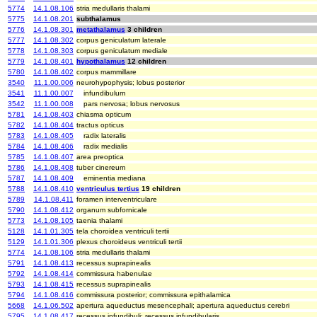
5774
14.1.08.106
stria medullaris thalami
5775
14.1.08.201
subthalamus
5776
14.1.08.301
metathalamus
3 children
5777
14.1.08.302
corpus geniculatum laterale
5778
14.1.08.303
corpus geniculatum mediale
5779
14.1.08.401
hypothalamus
12 children
5780
14.1.08.402
corpus mammillare
3540
11.1.00.006
neurohypophysis; lobus posterior
3541
11.1.00.007
infundibulum
3542
11.1.00.008
pars nervosa; lobus nervosus
5781
14.1.08.403
chiasma opticum
5782
14.1.08.404
tractus opticus
5783
14.1.08.405
radix lateralis
5784
14.1.08.406
radix medialis
5785
14.1.08.407
area preoptica
5786
14.1.08.408
tuber cinereum
5787
14.1.08.409
eminentia mediana
5788
14.1.08.410
ventriculus tertius
19 children
5789
14.1.08.411
foramen interventriculare
5790
14.1.08.412
organum subfornicale
5773
14.1.08.105
taenia thalami
5128
14.1.01.305
tela choroidea ventriculi tertii
5129
14.1.01.306
plexus choroideus ventriculi tertii
5774
14.1.08.106
stria medullaris thalami
5791
14.1.08.413
recessus suprapinealis
5792
14.1.08.414
commissura habenulae
5793
14.1.08.415
recessus suprapinealis
5794
14.1.08.416
commissura posterior; commissura epithalamica
5668
14.1.06.502
apertura aqueductus mesencephali; apertura aqueductus cerebri
5795
14.1.08.417
recessus infundibuli; recessus infundibularis