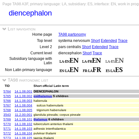
Page TA98 A3F, primary language: LA, subsidiary: ES, interface: EN, work in prog
diencephalon
List navigation
Home page
TA98 partonomy
Top level
systema nervosum
Short
Extended
Trace
Level 2
pars centralis
Short
Extended
Trace
Current level
diencephalon
Short
Trace
Subsidiary language with
Latin
Non Latin primary language
TA98 partonomic list
TID
Short official Latin term
5764
14.1.08.001
DIENCEPHALON
5765
14.1.08.002
epithalamus
5 children
5766
14.1.08.003
habenula
5767
14.1.08.004
sulcus habenularis
5768
14.1.08.005
trigonum habenulare
3543
11.2.00.001
glandula pinealis; corpus pineale
5769
14.1.08.101
thalamus
6 children
5770
14.1.08.102
tuberculum anterius thalami
5771
14.1.08.103
adhesio interthalamica
5772
14.1.08.104
pulvinar thalami
5773
14.1.08.105
taenia thalami