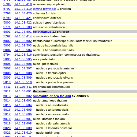
5796
14.1.08.418
recessus supraopticus
5797
14.1.08.419
lamina terminalis
1 children
5798
14.1.08.420
columna fornicis
5799
14.1.08.421
commissura anterior
5800
14.1.08.422
sulcus hypothalamicus
5771
14.1.08.103
adhesio interthalamica
5801
14.1.08.501
epithalamus
13 children
5792
14.1.08.414
commissura habenulae
5802
14.1.08.502
tractus habenulointerpeduncularis; fasciculus retroflexus
5803
14.1.08.503
nucleus habenularis lateralis
5804
14.1.08.504
nucleus habenularis medialis
5794
14.1.08.416
commissura posterior; commissura epithalamica
5805
14.1.08.505
area pretectalis
5806
14.1.08.506
nuclei pretectales
5807
14.1.08.507
nucleus pretectalis anterior
5808
14.1.08.508
nucleus tractus optici
5809
14.1.08.509
nucleus pretectalis olivaris
5810
14.1.08.510
nucleus pretectalis posterior
5811
14.1.08.511
organum subcommissurale
5812
14.1.08.601
thalamus
5813
14.1.08.602
substantia grisea thalami
57 children
5814
14.1.08.603
nuclei anteriores thalami
5815
14.1.08.604
nucleus anterodorsalis
5816
14.1.08.605
nucleus anteromedialis
5817
14.1.08.606
nucleus anteroventralis
5818
14.1.08.607
nuclei dorsales thalami
5819
14.1.08.608
nucleus dorsalis lateralis
5820
14.1.08.609
nucleus lateralis posterior
5821
14.1.08.610
nuclei pulvinares