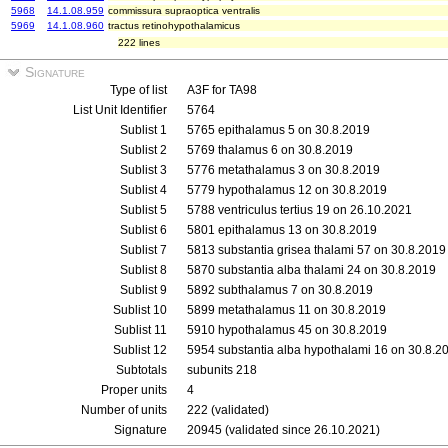
5968
14.1.08.959
commissura supraoptica ventralis
5969
14.1.08.960
tractus retinohypothalamicus
222 lines
Signature
Type of list
A3F for TA98
List Unit Identifier
5764
Sublist 1
5765 epithalamus 5 on 30.8.2019
Sublist 2
5769 thalamus 6 on 30.8.2019
Sublist 3
5776 metathalamus 3 on 30.8.2019
Sublist 4
5779 hypothalamus 12 on 30.8.2019
Sublist 5
5788 ventriculus tertius 19 on 26.10.2021
Sublist 6
5801 epithalamus 13 on 30.8.2019
Sublist 7
5813 substantia grisea thalami 57 on 30.8.2019
Sublist 8
5870 substantia alba thalami 24 on 30.8.2019
Sublist 9
5892 subthalamus 7 on 30.8.2019
Sublist 10
5899 metathalamus 11 on 30.8.2019
Sublist 11
5910 hypothalamus 45 on 30.8.2019
Sublist 12
5954 substantia alba hypothalami 16 on 30.8.2
Subtotals
subunits 218
Proper units
4
Number of units
222 (validated)
Signature
20945 (validated since 26.10.2021)