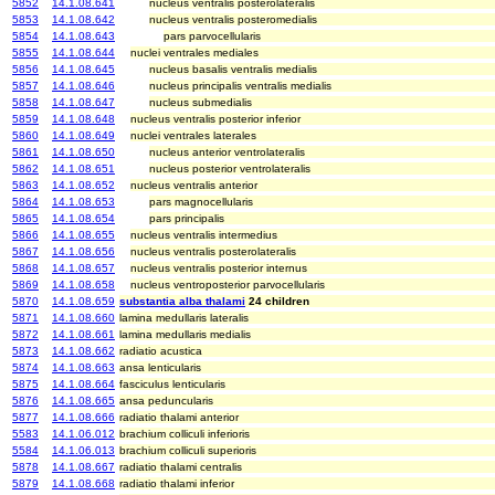
5852
14.1.08.641
nucleus ventralis posterolateralis
5853
14.1.08.642
nucleus ventralis posteromedialis
5854
14.1.08.643
pars parvocellularis
5855
14.1.08.644
nuclei ventrales mediales
5856
14.1.08.645
nucleus basalis ventralis medialis
5857
14.1.08.646
nucleus principalis ventralis medialis
5858
14.1.08.647
nucleus submedialis
5859
14.1.08.648
nucleus ventralis posterior inferior
5860
14.1.08.649
nuclei ventrales laterales
5861
14.1.08.650
nucleus anterior ventrolateralis
5862
14.1.08.651
nucleus posterior ventrolateralis
5863
14.1.08.652
nucleus ventralis anterior
5864
14.1.08.653
pars magnocellularis
5865
14.1.08.654
pars principalis
5866
14.1.08.655
nucleus ventralis intermedius
5867
14.1.08.656
nucleus ventralis posterolateralis
5868
14.1.08.657
nucleus ventralis posterior internus
5869
14.1.08.658
nucleus ventroposterior parvocellularis
5870
14.1.08.659
substantia alba thalami
24 children
5871
14.1.08.660
lamina medullaris lateralis
5872
14.1.08.661
lamina medullaris medialis
5873
14.1.08.662
radiatio acustica
5874
14.1.08.663
ansa lenticularis
5875
14.1.08.664
fasciculus lenticularis
5876
14.1.08.665
ansa peduncularis
5877
14.1.08.666
radiatio thalami anterior
5583
14.1.06.012
brachium colliculi inferioris
5584
14.1.06.013
brachium colliculi superioris
5878
14.1.08.667
radiatio thalami centralis
5879
14.1.08.668
radiatio thalami inferior