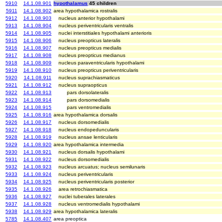
5910
14.1.08.901
hypothalamus
45 children
5911
14.1.08.902
area hypothalamica rostralis
5912
14.1.08.903
nucleus anterior hypothalami
5913
14.1.08.904
nucleus periventricularis ventralis
5914
14.1.08.905
nuclei interstitiales hypothalami anterioris
5915
14.1.08.906
nucleus preopticus lateralis
5916
14.1.08.907
nucleus preopticus medialis
5917
14.1.08.908
nucleus preopticus medianus
5918
14.1.08.909
nucleus paraventricularis hypothalami
5919
14.1.08.910
nucleus preopticus periventricularis
5920
14.1.08.911
nucleus suprachiasmaticus
5921
14.1.08.912
nucleus supraopticus
5922
14.1.08.913
pars dorsolateralis
5923
14.1.08.914
pars dorsomedialis
5924
14.1.08.915
pars ventromedialis
5925
14.1.08.916
area hypothalamica dorsalis
5926
14.1.08.917
nucleus dorsomedialis
5927
14.1.08.918
nucleus endopeduncularis
5928
14.1.08.919
nucleus ansae lenticularis
5929
14.1.08.920
area hypothalamica intermedia
5930
14.1.08.921
nucleus dorsalis hypothalami
5931
14.1.08.922
nucleus dorsomedialis
5932
14.1.08.923
nucleus arcuatus; nucleus semilunaris
5933
14.1.08.924
nucleus periventricularis
5934
14.1.08.925
nucleus periventricularis posterior
5935
14.1.08.926
area retrochiasmatica
5936
14.1.08.927
nuclei tuberales laterales
5937
14.1.08.928
nucleus ventromedialis hypothalami
5938
14.1.08.929
area hypothalamica lateralis
5785
14.1.08.407
area preoptica