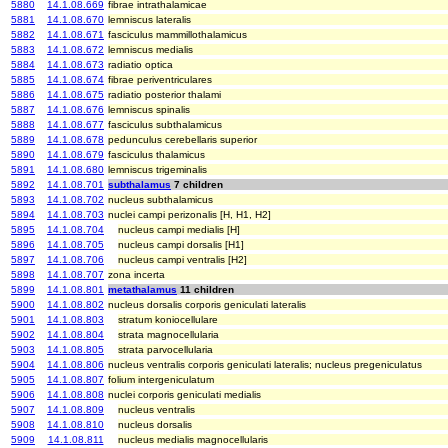
5880
14.1.08.669
fibrae intrathalamicae
5881
14.1.08.670
lemniscus lateralis
5882
14.1.08.671
fasciculus mammillothalamicus
5883
14.1.08.672
lemniscus medialis
5884
14.1.08.673
radiatio optica
5885
14.1.08.674
fibrae periventriculares
5886
14.1.08.675
radiatio posterior thalami
5887
14.1.08.676
lemniscus spinalis
5888
14.1.08.677
fasciculus subthalamicus
5889
14.1.08.678
pedunculus cerebellaris superior
5890
14.1.08.679
fasciculus thalamicus
5891
14.1.08.680
lemniscus trigeminalis
5892
14.1.08.701
subthalamus
7 children
5893
14.1.08.702
nucleus subthalamicus
5894
14.1.08.703
nuclei campi perizonalis [H, H1, H2]
5895
14.1.08.704
nucleus campi medialis [H]
5896
14.1.08.705
nucleus campi dorsalis [H1]
5897
14.1.08.706
nucleus campi ventralis [H2]
5898
14.1.08.707
zona incerta
5899
14.1.08.801
metathalamus
11 children
5900
14.1.08.802
nucleus dorsalis corporis geniculati lateralis
5901
14.1.08.803
stratum koniocellulare
5902
14.1.08.804
strata magnocellularia
5903
14.1.08.805
strata parvocellularia
5904
14.1.08.806
nucleus ventralis corporis geniculati lateralis; nucleus pregeniculatus
5905
14.1.08.807
folium intergeniculatum
5906
14.1.08.808
nuclei corporis geniculati medialis
5907
14.1.08.809
nucleus ventralis
5908
14.1.08.810
nucleus dorsalis
5909
14.1.08.811
nucleus medialis magnocellularis