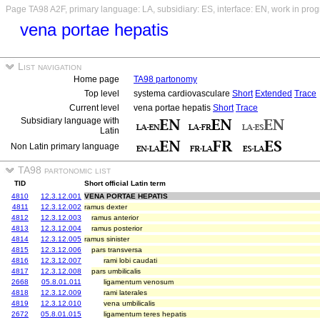
Page TA98 A2F, primary language: LA, subsidiary: ES, interface: EN, work in prog
vena portae hepatis
List navigation
Home page
TA98 partonomy
Top level
systema cardiovasculare
Short
Extended
Trace
Current level
vena portae hepatis
Short
Trace
Subsidiary language with
Latin
Non Latin primary language
TA98 partonomic list
TID
Short official Latin term
4810
12.3.12.001
VENA PORTAE HEPATIS
4811
12.3.12.002
ramus dexter
4812
12.3.12.003
ramus anterior
4813
12.3.12.004
ramus posterior
4814
12.3.12.005
ramus sinister
4815
12.3.12.006
pars transversa
4816
12.3.12.007
rami lobi caudati
4817
12.3.12.008
pars umbilicalis
2668
05.8.01.011
ligamentum venosum
4818
12.3.12.009
rami laterales
4819
12.3.12.010
vena umbilicalis
2672
05.8.01.015
ligamentum teres hepatis