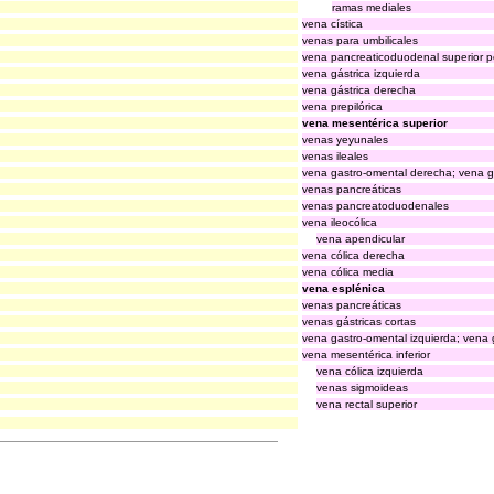
ramas mediales
vena cística
venas para umbilicales
vena pancreaticoduodenal superior po
vena gástrica izquierda
vena gástrica derecha
vena prepilórica
vena mesentérica superior
venas yeyunales
venas ileales
vena gastro-omental derecha; vena g
venas pancreáticas
venas pancreatoduodenales
vena ileocólica
vena apendicular
vena cólica derecha
vena cólica media
vena esplénica
venas pancreáticas
venas gástricas cortas
vena gastro-omental izquierda; vena g
vena mesentérica inferior
vena cólica izquierda
venas sigmoideas
vena rectal superior