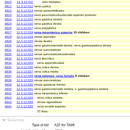
4820
12.3.12.011
rami mediales
4821
12.3.12.012
vena cystica
4822
12.3.12.013
venae paraumbilicales
4823
12.3.12.014
vena pancreaticoduodenalis superior posterior
4824
12.3.12.015
vena gastrica sinistra
4825
12.3.12.016
vena gastrica dextra
4826
12.3.12.017
vena prepylorica
4827
12.3.12.018
vena mesenterica superior
10 children
4828
12.3.12.019
venae jejunales
4829
12.3.12.020
venae ileales
4830
12.3.12.021
vena gastroomentalis dextra; vena gastroepiploica dextra
4831
12.3.12.022
venae pancreaticae
4832
12.3.12.023
venae pancreaticoduodenales
4833
12.3.12.024
vena ileocolica
4834
12.3.12.025
vena appendicularis
4835
12.3.12.026
vena colica dextra
4836
12.3.12.027
vena colica media
4837
12.3.12.028
vena splenica; vena lienalis
8 children
4838
12.3.12.029
venae pancreaticae
4839
12.3.12.030
venae gastricae breves
4840
12.3.12.031
vena gastroomentalis sinistra; v. gastroepiploica sinistra
4841
12.3.12.032
vena mesenterica inferior
4842
12.3.12.033
vena colica sinistra
4843
12.3.12.034
venae sigmoideae
4844
12.3.12.035
vena rectalis superior
37 lines
Signature
Type of list
A2F for TA98