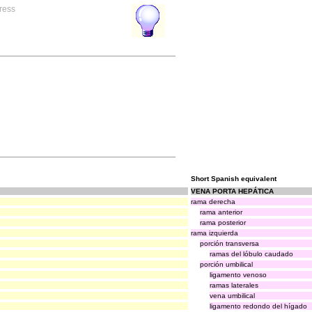
ress
Short Spanish equivalent
VENA PORTA HEPÁTICA
rama derecha
rama anterior
rama posterior
rama izquierda
porción transversa
ramas del lóbulo caudado
porción umbilical
ligamento venoso
ramas laterales
vena umbilical
ligamento redondo del hígado