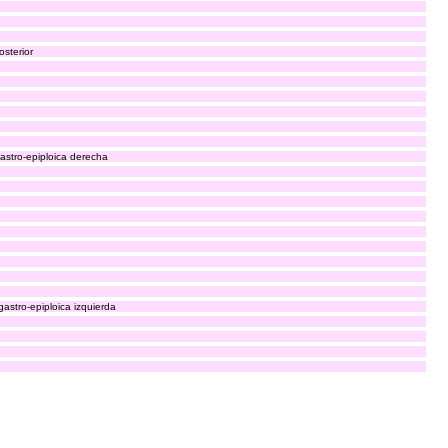
sterior
astro-epiploica derecha
astro-epiploica izquierda