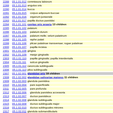
2288
05.1.01.012
commissura labiorum
2289
05.1.01.013
angulus oris
2290
05.1.01.014
bucca
2291
05.1.01.015
corpus adiposum buccae
2292
05.1.01.016
organum juxtaorale
2293
05.1.01.017
papilla ductus parotidei
2294
05.1.01.101
cavitas oris propria
13 children
2295
05.1.01.102
palatum
2296
05.1.01.103
palatum durum
2297
05.1.01.104
palatum molle; velum palatinum
2298
05.1.01.105
raphe palati
2299
05.1.01.106
plicae palatinae transversae; rugae palatinae
2300
05.1.01.107
papilla incisiva
2301
05.1.01.108
gingiva
2302
05.1.01.109
margo gingivalis
2303
05.1.01.110
papilla gingivalis; papilla interdentalis
2304
05.1.01.111
sulcus gingivalis
2305
05.1.01.112
caruncula sublingualis
2306
05.1.01.113
plica sublingualis
2307
05.1.02.001
glandulae oris
18 children
2308
05.1.02.002
glandulae salivariae majores
11 children
2309
05.1.02.003
glandula parotidea
2310
05.1.02.004
pars superficialis
2311
05.1.02.005
pars profunda
2312
05.1.02.006
glandula parotidea accessoria
2313
05.1.02.007
ductus parotideus
2314
05.1.02.008
glandula sublingualis
2315
05.1.02.009
ductus sublingualis major
2316
05.1.02.010
ductus sublinguales minores
2317
05.1.02.011
glandula submandibularis