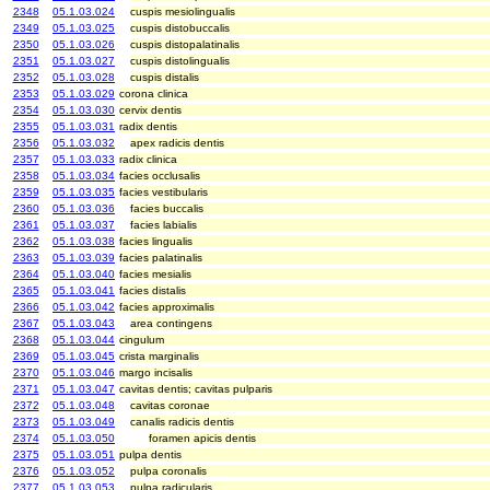
2348
05.1.03.024
cuspis mesiolingualis
2349
05.1.03.025
cuspis distobuccalis
2350
05.1.03.026
cuspis distopalatinalis
2351
05.1.03.027
cuspis distolingualis
2352
05.1.03.028
cuspis distalis
2353
05.1.03.029
corona clinica
2354
05.1.03.030
cervix dentis
2355
05.1.03.031
radix dentis
2356
05.1.03.032
apex radicis dentis
2357
05.1.03.033
radix clinica
2358
05.1.03.034
facies occlusalis
2359
05.1.03.035
facies vestibularis
2360
05.1.03.036
facies buccalis
2361
05.1.03.037
facies labialis
2362
05.1.03.038
facies lingualis
2363
05.1.03.039
facies palatinalis
2364
05.1.03.040
facies mesialis
2365
05.1.03.041
facies distalis
2366
05.1.03.042
facies approximalis
2367
05.1.03.043
area contingens
2368
05.1.03.044
cingulum
2369
05.1.03.045
crista marginalis
2370
05.1.03.046
margo incisalis
2371
05.1.03.047
cavitas dentis; cavitas pulparis
2372
05.1.03.048
cavitas coronae
2373
05.1.03.049
canalis radicis dentis
2374
05.1.03.050
foramen apicis dentis
2375
05.1.03.051
pulpa dentis
2376
05.1.03.052
pulpa coronalis
2377
05.1.03.053
pulpa radicularis