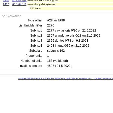
2436
05.1.04.109
musculus verticalis linguae
2437
05.1.04.110
musculus palatoglossus
372 lines
Signature
Type of list
A2F for TA98
List Unit Identifier
2276
Sublist 1
2277 cavitas oris 0/30 on 21.5.2022
Sublist 2
2307 glandulae oris 0/18 on 21.5.2022
Sublist 3
2325 dentes 0/78 on 9.8.2023
Sublist 4
2403 lingua 0/36 on 21.5.2022
Subtotals
subunits 162
Proper units
1
Number of units
163 (validated)
Invalid signature
4597 ( 21.5.2022)
FEDERATIVE INTERNATIONAL PROGRAMME FOR ANATOMICAL TERMINOLOGY
Creative Commons Attr