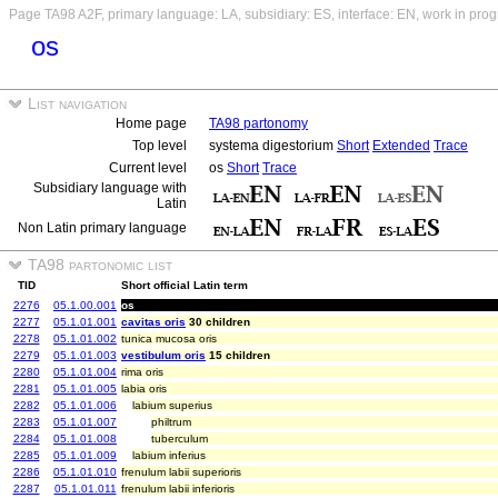
Page TA98 A2F, primary language: LA, subsidiary: ES, interface: EN, work in prog
os
List navigation
Home page
TA98 partonomy
Top level
systema digestorium
Short
Extended
Trace
Current level
os
Short
Trace
Subsidiary language with
Latin
Non Latin primary language
TA98 partonomic list
TID
Short official Latin term
2276
05.1.00.001
os
2277
05.1.01.001
cavitas oris
30 children
2278
05.1.01.002
tunica mucosa oris
2279
05.1.01.003
vestibulum oris
15 children
2280
05.1.01.004
rima oris
2281
05.1.01.005
labia oris
2282
05.1.01.006
labium superius
2283
05.1.01.007
philtrum
2284
05.1.01.008
tuberculum
2285
05.1.01.009
labium inferius
2286
05.1.01.010
frenulum labii superioris
2287
05.1.01.011
frenulum labii inferioris