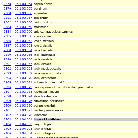
2378
05.1.03.054
papilla dentis
2379
05.1.03.055
dentinum
2380
05.1.03.056
enamelum
2381
05.1.03.057
cementum
2382
05.1.03.058
periodontium
2383
05.1.03.059
mammillae
2384
05.1.03.060
stria canina; sulcus caninus
2385
05.1.03.060
fossa canina
2386
05.1.03.062
fovea mesialis
2387
05.1.03.063
fovea distalis
2388
05.1.03.064
radix buccalis
2389
05.1.03.065
radix palatinalis
2390
05.1.03.066
radix mesialis
2391
05.1.03.067
radix distalis
2392
05.1.03.068
radix mesiobuccalis
2393
05.1.03.069
radix mesiolingualis
2394
05.1.03.070
radix accessoria
2395
05.1.03.071
(tuberculum anomale)
2396
05.1.03.072
cuspis paramolaris; tuberculum paramolare
2397
05.1.03.073
tuberculum molare
2398
05.1.03.074
alveolus dentalis
2399
05.1.03.075
curvaturae occlusales
2400
05.1.03.076
dentes decidui
2401
05.1.03.077
dentes permanentes
2402
05.1.03.078
(diastema)
2403
05.1.04.001
lingua
36 children
2404
05.1.04.002
corpus linguae
2405
05.1.04.003
radix linguae
2406
05.1.04.004
dorsum linguae
2407
05.1.04.005
pars anterior; pars presulcalis