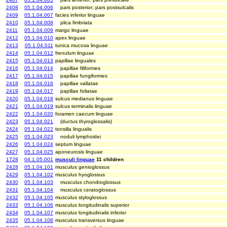
2408
05.1.04.006
pars posterior; pars postsulcalis
2409
05.1.04.007
facies inferior linguae
2410
05.1.04.008
plica fimbriata
2411
05.1.04.009
margo linguae
2412
05.1.04.010
apex linguae
2413
05.1.04.011
tunica mucosa linguae
2414
05.1.04.012
frenulum linguae
2415
05.1.04.013
papillae linguales
2416
05.1.04.014
papillae filiformes
2417
05.1.04.015
papillae fungiformes
2418
05.1.04.016
papillae vallatae
2419
05.1.04.017
papillae foliatae
2420
05.1.04.018
sulcus medianus linguae
2421
05.1.04.019
sulcus terminalis linguae
2422
05.1.04.020
foramen caecum linguae
2423
05.1.04.021
(ductus thyroglossalis)
2424
05.1.04.022
tonsilla lingualis
2425
05.1.04.023
noduli lymphoidei
2426
05.1.04.024
septum linguae
2427
05.1.04.025
aponeurosis linguae
1728
04.1.05.001
musculi linguae
11 children
2428
05.1.04.101
musculus genioglossus
2429
05.1.04.102
musculus hyoglossus
2430
05.1.04.103
musculus chondroglossus
2431
05.1.04.104
musculus ceratoglossus
2432
05.1.04.105
musculus styloglossus
2433
05.1.04.106
musculus longitudinalis superior
2434
05.1.04.107
musculus longitudinalis inferior
2435
05.1.04.108
musculus transversus linguae