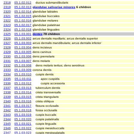
2318
05.1.02.012
ductus submandibularis
2319
05.1.02.013
glandulae salivariae minores
6 children
2320
05.1.02.014
glandulae labiales
2321
05.1.02.015
glandulae buccales
2322
05.1.02.016
glandulae molares
2323
05.1.02.017
glandulae palatinae
2324
05.1.02.018
glandulae linguales
2325
05.1.03.001
dentes
78 children
2326
05.1.03.002
arcus dentalis maxillaris; arcus dentalis superior
2327
05.1.03.003
arcus dentalis mandibularis; arcus dentalis inferior
2328
05.1.03.004
dens incisivus
2329
05.1.03.005
dens caninus
2330
05.1.03.006
dens premolaris
2331
05.1.03.007
dens molaris
2332
05.1.03.008
dens molaris tertius; dens serotinus
2333
05.1.03.009
corona dentis
2334
05.1.03.010
cuspis dentis
2335
05.1.03.011
apex cuspidis
2336
05.1.03.012
cuspis accessoria
2337
05.1.03.013
tuberculum dentis
2338
05.1.03.014
crista transversalis
2339
05.1.03.015
crista triangularis
2340
05.1.03.016
crista obliqua
2341
05.1.03.017
fissura occlusalis
2342
05.1.03.018
fossa occlusalis
2343
05.1.03.019
cuspis buccalis
2344
05.1.03.020
cuspis palatinalis
2345
05.1.03.021
cuspis lingualis
2346
05.1.03.022
cuspis mesiobuccalis
2347
05.1.03.023
cuspis mesiopalatalis