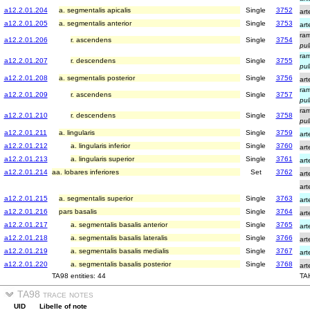
a12.2.01.204
a. segmentalis apicalis
Single
3752
art
a12.2.01.205
a. segmentalis anterior
Single
3753
art
ra
a12.2.01.206
r. ascendens
Single
3754
pul
ra
a12.2.01.207
r. descendens
Single
3755
pul
a12.2.01.208
a. segmentalis posterior
Single
3756
art
ra
a12.2.01.209
r. ascendens
Single
3757
pul
ra
a12.2.01.210
r. descendens
Single
3758
pul
a12.2.01.211
a. lingularis
Single
3759
art
a12.2.01.212
a. lingularis inferior
Single
3760
art
a12.2.01.213
a. lingularis superior
Single
3761
art
a12.2.01.214
aa. lobares inferiores
Set
3762
art
art
a12.2.01.215
a. segmentalis superior
Single
3763
art
a12.2.01.216
pars basalis
Single
3764
art
a12.2.01.217
a. segmentalis basalis anterior
Single
3765
art
a12.2.01.218
a. segmentalis basalis lateralis
Single
3766
art
a12.2.01.219
a. segmentalis basalis medialis
Single
3767
art
a12.2.01.220
a. segmentalis basalis posterior
Single
3768
art
TA98 entities: 44
TAH
TA98 trace notes
UID
Libelle of note