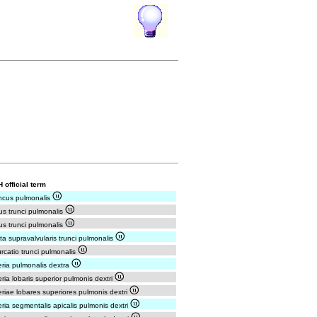
 official term
ncus pulmonalis
us trunci pulmonalis
us trunci pulmonalis
sta supravalvularis trunci pulmonalis
urcatio trunci pulmonalis
eria pulmonalis dextra
eria lobaris superior pulmonis dextri
eriae lobares superiores pulmonis dextri
eria segmentalis apicalis pulmonis dextri