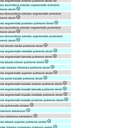
eria segmentalis anterior pulmonis dextri
mus ascendens
arteriae segmentalis anterioris
monis dextri
mus descendens
arteriae segmentalis anterioris
monis dextri
eria segmentalis posterior pulmonis dextri
mus ascendens
arteriae segmentalis posterioris
monis dextri
mus descendens
arteriae segmentalis posterioris
monis dextri
eria lobaris media pulmonis dextri
eria segmentalis medialis pulmonis dextri
eria segmentalis lateralis pulmonis dextri
eria lobaris inferior pulmonis dextri
eriae lobares inferiores pulmonis dextri
eria segmentalis superior pulmonis dextri
eria partis basalis pulmonis dextri
eria segmentalis basalis anterior pulmonis dextri
eria segmentalis basalis lateralis pulmonis dextri
eria segmentalis basalis medialis pulmonis dextri
eria segmentalis basalis posterior pulmonis dextri
eria pulmonalis sinistra
gamentum arteriosum
tus arteriosus persistens
eria lobaris superior pulmonis sinistri
eriae lobares superiores pulmonis sinistri