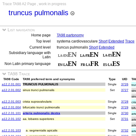
Trace TA98 A2 Page , work in progress
truncus pulmonalis
List navigation
Home page
TA98 partonomy
Top level
systema cardiovasculare
Short
Extended
Trace
Current level
truncus pulmonalis
Short
Extended
Subsidiary language with
Latin
Non Latin primary language
TA98 Trace
TA98 Code
TA98 preferred term and synonyms
Type
UID
TAH
a12.2.01.001
TRUNCUS PULMONALIS
Single
3726
tru
a12.2.01.002
sinus trunci pulmonalis
Set
3727
sin
sin
a12.2.01.003
crista supravalvularis
Single
3728
cri
a12.2.01.004
bifurcatio trunci pulmonalis
Single
3729
bif
a12.2.01.101
arteria pulmonalis dextra
Single
3730
art
a12.2.01.102
aa. lobares superiores
Set
3731
art
art
a12.2.01.103
a. segmentalis apicalis
Single
3732
art