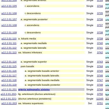
a12.2.01.104
a. segmentalis anterior
Single
3733
art
ra
a12.2.01.105
r. ascendens
Single
3734
pul
ra
a12.2.01.106
r. descendens
Single
3735
pul
a12.2.01.107
a. segmentalis posterior
Single
3736
art
ra
a12.2.01.108
r. ascendens
Single
3737
pul
ra
a12.2.01.109
r. descendens
Single
3738
pul
a12.2.01.110
a. lobaris media
Single
3739
art
a12.2.01.111
a. segmentalis medialis
Single
3740
art
a12.2.01.112
a. segmentalis lateralis
Single
3741
art
a12.2.01.113
aa. lobares inferiores
Set
3742
art
art
a12.2.01.114
a. segmentalis superior
Single
3743
art
a12.2.01.115
pars basalis
Single
3744
art
a12.2.01.116
a. segmentalis basalis anterior
Single
3745
art
a12.2.01.117
a. segmentalis basalis lateralis
Single
3746
art
a12.2.01.118
a. segmentalis basalis medialis
Single
3747
art
a12.2.01.119
a. segmentalis basalis posterior
Single
3748
art
a12.2.01.201
arteria pulmonalis sinistra
Single
3749
art
a12.2.01.202
↓
lig. arteriosum (ductus arteriosus)
Single
3750
li
a12.2.01.221
↓
(ductus arteriosus persistens)
Single
11345
duc
a12.2.01.203
aa. lobares superiores
Set
3751
art
art