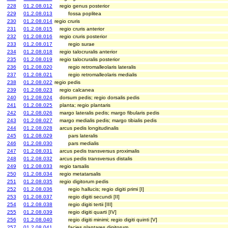
228
01.2.08.012
regio genus posterior
229
01.2.08.013
fossa poplitea
230
01.2.08.014
regio cruris
231
01.2.08.015
regio cruris anterior
232
01.2.08.016
regio cruris posterior
233
01.2.08.017
regio surae
234
01.2.08.018
regio talocruralis anterior
235
01.2.08.019
regio talocruralis posterior
236
01.2.08.020
regio retromalleolaris lateralis
237
01.2.08.021
regio retromalleolaris medialis
238
01.2.08.022
regio pedis
239
01.2.08.023
regio calcanea
240
01.2.08.024
dorsum pedis; regio dorsalis pedis
241
01.2.08.025
planta; regio plantaris
242
01.2.08.026
margo lateralis pedis; margo fibularis pedis
243
01.2.08.027
margo medialis pedis; margo tibialis pedis
244
01.2.08.028
arcus pedis longitudinalis
245
01.2.08.029
pars lateralis
246
01.2.08.030
pars medialis
247
01.2.08.031
arcus pedis transversus proximalis
248
01.2.08.032
arcus pedis transversus distalis
249
01.2.08.033
regio tarsalis
250
01.2.08.034
regio metatarsalis
251
01.2.08.035
regio digitorum pedis
252
01.2.08.036
regio hallucis; regio digiti primi [I]
253
01.2.08.037
regio digiti secundi [II]
254
01.2.08.038
regio digiti tertii [III]
255
01.2.08.039
regio digiti quarti [IV]
256
01.2.08.040
regio digiti minimi; regio digiti quinti [V]
257
01.2.08.041
facies plantares digitorum