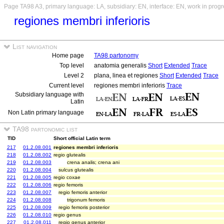
Page TA98 A3, primary language: LA, subsidiary: EN, interface: EN, work in prog
regiones membri inferioris
List navigation
Home page
TA98 partonomy
Top level
anatomia generalis
Short
Extended
Trace
Level 2
plana, linea et regiones
Short
Extended
Trace
Current level
regiones membri inferioris
Trace
Subsidiary language with
Latin
Non Latin primary language
TA98 partonomic list
TID
Short official Latin term
217
01.2.08.001
regiones membri inferioris
218
01.2.08.002
regio glutealis
219
01.2.08.003
crena analis; crena ani
220
01.2.08.004
sulcus glutealis
221
01.2.08.005
regio coxae
222
01.2.08.006
regio femoris
223
01.2.08.007
regio femoris anterior
224
01.2.08.008
trigonum femoris
225
01.2.08.009
regio femoris posterior
226
01.2.08.010
regio genus
227
01.2.08.011
regio genus anterior