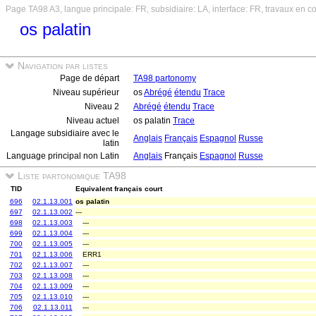
Page TA98 A3, langue principale: FR, subsidiaire: LA, interface: FR, travaux en c
os palatin
Navigation par listes
Page de départ
TA98 partonomy
Niveau supérieur
os
Abrégé
étendu
Trace
Niveau 2
Abrégé
étendu
Trace
Niveau actuel
os palatin
Trace
Langage subsidiaire avec le
Anglais
Français
Espagnol
Russe
latin
Language principal non Latin
Anglais
Français
Espagnol
Russe
Liste partonomique TA98
TID
Equivalent français court
696
02.1.13.001
os palatin
697
02.1.13.002
---
698
02.1.13.003
---
699
02.1.13.004
---
700
02.1.13.005
---
701
02.1.13.006
ERR1
702
02.1.13.007
---
703
02.1.13.008
---
704
02.1.13.009
---
705
02.1.13.010
---
706
02.1.13.011
---