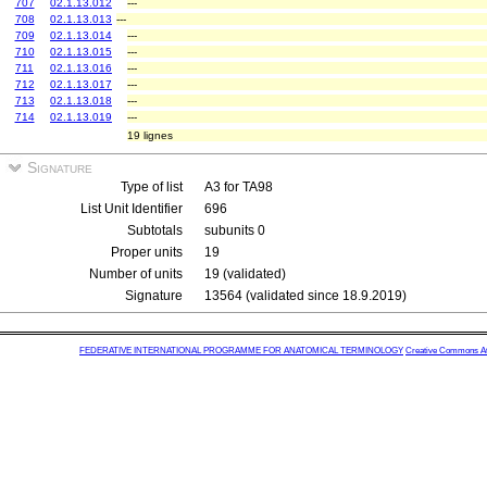
707
02.1.13.012
---
708
02.1.13.013
---
709
02.1.13.014
---
710
02.1.13.015
---
711
02.1.13.016
---
712
02.1.13.017
---
713
02.1.13.018
---
714
02.1.13.019
---
19 lignes
Signature
Type of list
A3 for TA98
List Unit Identifier
696
Subtotals
subunits 0
Proper units
19
Number of units
19 (validated)
Signature
13564 (validated since 18.9.2019)
FEDERATIVE INTERNATIONAL PROGRAMME FOR ANATOMICAL TERMINOLOGY
Creative Commons Attr