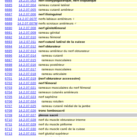
6684
14.2.07.003
nerf iliohypogastrique; nerf iliopubique
6685
14.2.07.004
rameau cutané latéral
6686
14.2.07.005
rameau cutané antérieur
6687
14.2.07.006
nerf ilioinguinal
6688
14.2.07.007F
nerfs labiaux antérieurs ♀
6689
14.2.07.007M
nerfs scrotaux antérieurs ♂
6690
14.2.07.008
nerf génitofémoral
6691
14.2.07.009
rameau génital
6692
14.2.07.010
rameau fémoral
6693
14.2.07.011
nerf cutané latéral de la cuisse
6694
14.2.07.012
nerf obturateur
6695
14.2.07.013
rameau antérieur du nerf obturateur
6696
14.2.07.014
rameau cutané
6697
14.2.07.015
rameaux musculaires
6698
14.2.07.016
rameau postérieur
6699
14.2.07.017
rameaux musculaires
6700
14.2.07.018
rameau articulaire
6701
14.2.07.019
(nerf obturateur accessoire)
6702
14.2.07.020
nerf fémoral
6703
14.2.07.021
rameaux musculaires du nerf fémoral
6704
14.2.07.022
rameaux cutanés antérieurs
6705
14.2.07.023
nerf saphène
6706
14.2.07.024
rameau rotulien
6707
14.2.07.025
rameau cutané médial de la jambe
6708
14.2.07.026
tronc lombosacré
6709
14.2.07.027
plexus sacré
6710
14.2.07.028
nerf du muscle obturateur interne
6711
14.2.07.029
nerf du muscle piriforme
6712
14.2.07.030
nerf du muscle carré de la cuisse
6713
14.2.07.031
nerf glutéal supérieur