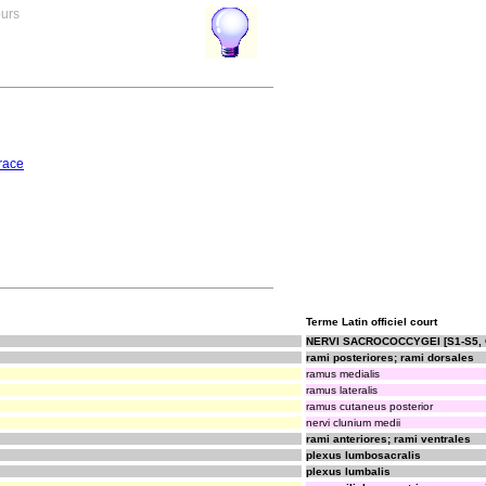
ours
race
Terme Latin officiel court
NERVI SACROCOCCYGEI [S1-S5, 
rami posteriores; rami dorsales
ramus medialis
ramus lateralis
ramus cutaneus posterior
nervi clunium medii
rami anteriores; rami ventrales
plexus lumbosacralis
plexus lumbalis