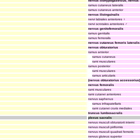
nervus iliohypogastricus; nervus 
ramus cutaneus lateralis
ramus cutaneus anterior
nervus ilioinguinalis
nervi labiales anteriores ♀
nervi scrotales anteriores ♂
nervus genitofemoralis
ramus genitalis
ramus femoralis
nervus cutaneus femoris lateralis
nervus obturatorius
ramus anterior
ramus cutaneus
rami musculares
ramus posterior
rami musculares
ramus articularis
(nervus obturatorius accessorius)
nervus femoralis
rami musculares
rami cutanei anteriores
nervus saphenus
ramus infrapatellaris
rami cutanei cruris mediales
truncus lumbosacralis
plexus sacralis
nervus musculi obturatorii interni
nervus musculi piriformis
nervus musculi quadrati femoris
nervus gluteus superior