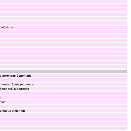
s inferiores
vus peroneus communis
us communicans peroneus
 peroneus superficialis
s
dius
 peroneus profundus