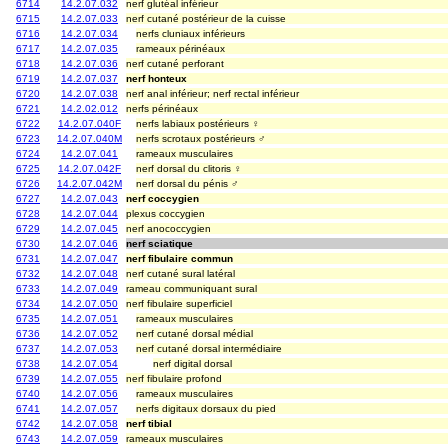
6714
14.2.07.032
nerf glutéal inférieur
6715
14.2.07.033
nerf cutané postérieur de la cuisse
6716
14.2.07.034
nerfs cluniaux inférieurs
6717
14.2.07.035
rameaux périnéaux
6718
14.2.07.036
nerf cutané perforant
6719
14.2.07.037
nerf honteux
6720
14.2.07.038
nerf anal inférieur; nerf rectal inférieur
6721
14.2.02.012
nerfs périnéaux
6722
14.2.07.040F
nerfs labiaux postérieurs ♀
6723
14.2.07.040M
nerfs scrotaux postérieurs ♂
6724
14.2.07.041
rameaux musculaires
6725
14.2.07.042F
nerf dorsal du clitoris ♀
6726
14.2.07.042M
nerf dorsal du pénis ♂
6727
14.2.07.043
nerf coccygien
6728
14.2.07.044
plexus coccygien
6729
14.2.07.045
nerf anococcygien
6730
14.2.07.046
nerf sciatique
6731
14.2.07.047
nerf fibulaire commun
6732
14.2.07.048
nerf cutané sural latéral
6733
14.2.07.049
rameau communiquant sural
6734
14.2.07.050
nerf fibulaire superficiel
6735
14.2.07.051
rameaux musculaires
6736
14.2.07.052
nerf cutané dorsal médial
6737
14.2.07.053
nerf cutané dorsal intermédiaire
6738
14.2.07.054
nerf digital dorsal
6739
14.2.07.055
nerf fibulaire profond
6740
14.2.07.056
rameaux musculaires
6741
14.2.07.057
nerfs digitaux dorsaux du pied
6742
14.2.07.058
nerf tibial
6743
14.2.07.059
rameaux musculaires