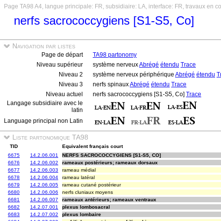
Page TA98 A4, langue principale: FR, subsidiaire: LA, interface: FR, travaux en c
nerfs sacrococcygiens [S1-S5, Co]
Navigation par listes
Page de départ
TA98 partonomy
Niveau supérieur
système nerveux
Abrégé
étendu
Trace
Niveau 2
système nerveux périphérique
Abrégé
étendu
T
Niveau 3
nerfs spinaux
Abrégé
étendu
Trace
Niveau actuel
nerfs sacrococcygiens [S1-S5, Co]
Trace
Langage subsidiaire avec le
latin
Language principal non Latin
Liste partonomique TA98
TID
Equivalent français court
6675
14.2.06.001
NERFS SACROCOCCYGIENS [S1-S5, CO]
6676
14.2.06.002
rameaux postérieurs; rameaux dorsaux
6677
14.2.06.003
rameau médial
6678
14.2.06.004
rameau latéral
6679
14.2.06.005
rameau cutané postérieur
6680
14.2.06.006
nerfs cluniaux moyens
6681
14.2.06.007
rameaux antérieurs; rameaux ventraux
6682
14.2.07.001
plexus lombosacral
6683
14.2.07.002
plexus lombaire