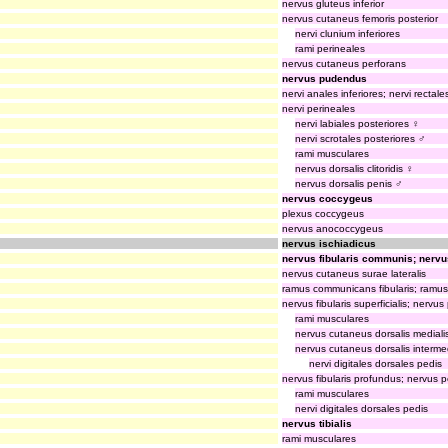
nervus gluteus inferior
nervus cutaneus femoris posterior
nervi clunium inferiores
rami perineales
nervus cutaneus perforans
nervus pudendus
nervi anales inferiores; nervi rectale
nervi perineales
nervi labiales posteriores ♀
nervi scrotales posteriores ♂
rami musculares
nervus dorsalis clitoridis ♀
nervus dorsalis penis ♂
nervus coccygeus
plexus coccygeus
nervus anococcygeus
nervus ischiadicus
nervus fibularis communis; ner
nervus cutaneus surae lateralis
ramus communicans fibularis; ram
nervus fibularis superficialis; nervus
rami musculares
nervus cutaneus dorsalis mediali
nervus cutaneus dorsalis interme
nervi digitales dorsales pedis
nervus fibularis profundus; nervus
rami musculares
nervi digitales dorsales pedis
nervus tibialis
rami musculares