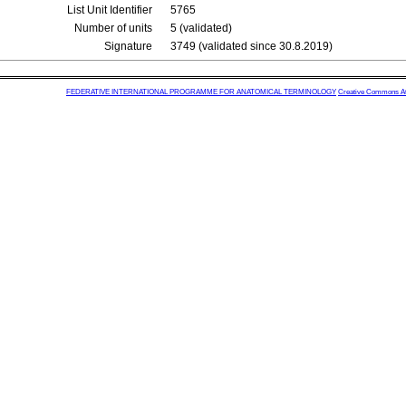
List Unit Identifier
5765
Number of units
5 (validated)
Signature
3749 (validated since 30.8.2019)
FEDERATIVE INTERNATIONAL PROGRAMME FOR ANATOMICAL TERMINOLOGY
Creative Commons Attr