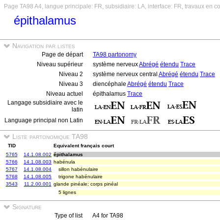
Page TA98 A4, langue principale: FR, subsidiaire: LA, interface: FR, travaux en c
épithalamus
Navigation par listes
Page de départ
TA98 partonomy
Niveau supérieur
système nerveux
Abrégé
étendu
Trace
Niveau 2
système nerveux central
Abrégé
étendu
Trace
Niveau 3
diencéphale
Abrégé
étendu
Trace
Niveau actuel
épithalamus
Trace
Langage subsidiaire avec le
latin
Language principal non Latin
Liste partonomique TA98
TID
Equivalent français court
5765
14.1.08.002
épithalamus
5766
14.1.08.003
habénula
5767
14.1.08.004
sillon habénulaire
5768
14.1.08.005
trigone habénulaire
3543
11.2.00.001
glande pinéale; corps pinéal
5 lignes
Signature
Type of list
A4 for TA98