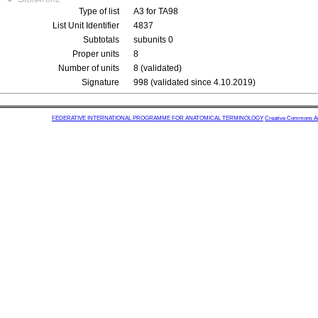
Type of list
A3 for TA98
List Unit Identifier
4837
Subtotals
subunits 0
Proper units
8
Number of units
8 (validated)
Signature
998 (validated since 4.10.2019)
FEDERATIVE INTERNATIONAL PROGRAMME FOR ANATOMICAL TERMINOLOGY
Creative Commons Attr