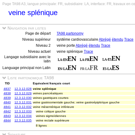
Page TA98 A3, langue principale: FR, subsidiaire: LA, interface: FR, travaux en c
veine splénique
Navigation par listes
Page de départ
TA98 partonomy
Niveau supérieur
systéme cardiovasculaire
Abrégé
étendu
Trace
Niveau 2
veine porte
Abrégé
étendu
Trace
Niveau actuel
veine splénique
Trace
Langage subsidiaire avec le
latin
Language principal non Latin
Liste partonomique TA98
TID
Equivalent français court
4837
12.3.12.028
veine splénique
4838
12.3.12.029
veines pancréatiques
4839
12.3.12.030
veines gastriques courtes
4840
12.3.12.031
veine gastroomentale gauche; veine gastroépiploïque gauche
4841
12.3.12.032
veine mésentérique inférieure
4842
12.3.12.033
veine colique gauche
4843
12.3.12.034
veines sigmoïdiennes
4844
12.3.12.035
veine rectale supérieure
8 lignes
Signature