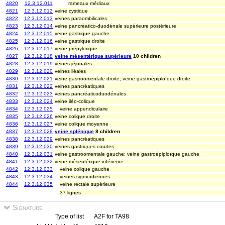
4820
12.3.12.011
rameaux médiaux
4821
12.3.12.012
veine cystique
4822
12.3.12.013
veines paraombilicales
4823
12.3.12.014
veine pancréatico-duodénale supérieure postérieure
4824
12.3.12.015
veine gastrique gauche
4825
12.3.12.016
veine gastrique droite
4826
12.3.12.017
veine prépylorique
4827
12.3.12.018
veine mésentérique supérieure
10 children
4828
12.3.12.019
veines jéjunales
4829
12.3.12.020
veines iléales
4830
12.3.12.021
veine gastroomentale droite; veine gastroépiploïque droite
4831
12.3.12.022
veines pancréatiques
4832
12.3.12.023
veines pancréaticoduodénales
4833
12.3.12.024
veine iléo-colique
4834
12.3.12.025
veine appendiculaire
4835
12.3.12.026
veine colique droite
4836
12.3.12.027
veine colique moyenne
4837
12.3.12.028
veine splénique
8 children
4838
12.3.12.029
veines pancréatiques
4839
12.3.12.030
veines gastriques courtes
4840
12.3.12.031
veine gastroomentale gauche; veine gastroépiploïque gauche
4841
12.3.12.032
veine mésentérique inférieure
4842
12.3.12.033
veine colique gauche
4843
12.3.12.034
veines sigmoïdiennes
4844
12.3.12.035
veine rectale supérieure
37 lignes
Signature
Type of list
A2F for TA98