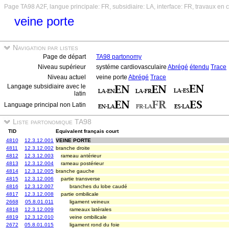
Page TA98 A2F, langue principale: FR, subsidiaire: LA, interface: FR, travaux en 
veine porte
Navigation par listes
Page de départ
TA98 partonomy
Niveau supérieur
systéme cardiovasculaire
Abrégé
étendu
Trace
Niveau actuel
veine porte
Abrégé
Trace
Langage subsidiaire avec le
latin
Language principal non Latin
Liste partonomique TA98
TID
Equivalent français court
4810
12.3.12.001
VEINE PORTE
4811
12.3.12.002
branche droite
4812
12.3.12.003
rameau antérieur
4813
12.3.12.004
rameau postérieur
4814
12.3.12.005
branche gauche
4815
12.3.12.006
partie transverse
4816
12.3.12.007
branches du lobe caudé
4817
12.3.12.008
partie ombilicale
2668
05.8.01.011
ligament veineux
4818
12.3.12.009
rameaux latérales
4819
12.3.12.010
veine ombilicale
2672
05.8.01.015
ligament rond du foie