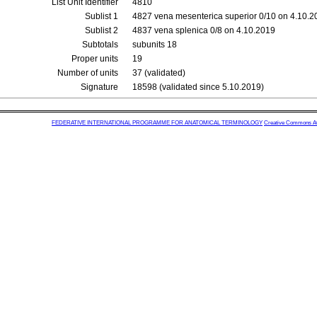
List Unit Identifier
4810
Sublist 1
4827 vena mesenterica superior 0/10 on 4.10.2
Sublist 2
4837 vena splenica 0/8 on 4.10.2019
Subtotals
subunits 18
Proper units
19
Number of units
37 (validated)
Signature
18598 (validated since 5.10.2019)
FEDERATIVE INTERNATIONAL PROGRAMME FOR ANATOMICAL TERMINOLOGY
Creative Commons Attr