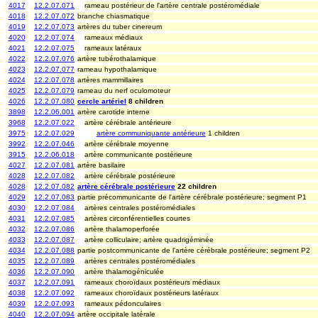
4017
12.2.07.071
rameau postérieur de l'artère centrale postéromédiale
4018
12.2.07.072
branche chiasmatique
4019
12.2.07.073
artères du tuber cinereum
4020
12.2.07.074
rameaux médiaux
4021
12.2.07.075
rameaux latéraux
4022
12.2.07.076
artère tubérothalamique
4023
12.2.07.077
rameau hypothalamique
4024
12.2.07.078
artères mammillaires
4025
12.2.07.079
rameau du nerf oculomoteur
4026
12.2.07.080
cercle artériel
8 children
3898
12.2.06.001
artère carotide interne
3968
12.2.07.022
artère cérébrale antérieure
3975
12.2.07.029
artère communiquante antérieure
1 children
3992
12.2.07.046
artère cérébrale moyenne
3915
12.2.06.018
artère communicante postérieure
4027
12.2.07.081
artère basilaire
4028
12.2.07.082
artère cérébrale postérieure
4028
12.2.07.082
artère cérébrale postérieure
22 children
4029
12.2.07.083
partie précommunicante de l'artère cérébrale postérieure; segment P1
4030
12.2.07.084
artères centrales postéromédiales
4031
12.2.07.085
artères circonférentielles courtes
4032
12.2.07.086
artère thalamoperforée
4033
12.2.07.087
artère colliculaire; artère quadrigéminée
4034
12.2.07.088
partie postcommunicante de l'artère cérébrale postérieure; segment P2
4035
12.2.07.089
artères centrales postéromédiales
4036
12.2.07.090
artère thalamogéniculée
4037
12.2.07.091
rameaux choroïdaux postérieurs médiaux
4038
12.2.07.092
rameaux choroïdaux postérieurs latéraux
4039
12.2.07.093
rameaux pédonculaires
4040
12.2.07.094
artère occipitale latérale