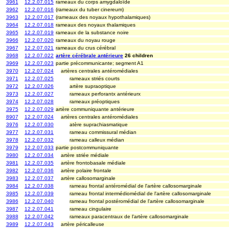
3961
12.2.07.015
rameaux du corps amygdaloïde
3962
12.2.07.016
(rameaux du tuber cinereum)
3963
12.2.07.017
(rameaux des noyaux hypothalamiques)
3964
12.2.07.018
rameaux des noyaux thalamiques
3965
12.2.07.019
rameaux de la substance noire
3966
12.2.07.020
rameaux du noyau rouge
3967
12.2.07.021
rameaux du crus cérébral
3968
12.2.07.022
artère cérébrale antérieure
26 children
3969
12.2.07.023
partie précommunicante; segment A1
3970
12.2.07.024
artères centrales antéromédiales
3971
12.2.07.025
rameaux striés courts
3972
12.2.07.026
artère supraoptique
3973
12.2.07.027
rameaux perforantx antérieurx
3974
12.2.07.028
rameaux préoptiques
3975
12.2.07.029
artère communiquante antérieure
8907
12.2.07.024
artères centrales antéromédiales
3976
12.2.07.030
atère suprachiasmatique
3977
12.2.07.031
rameau commissural médian
3978
12.2.07.032
rameau calleux médian
3979
12.2.07.033
partie postcommuniquante
3980
12.2.07.034
artère striée médiale
3981
12.2.07.035
artère frontobasale médiale
3982
12.2.07.036
artère polaire frontale
3983
12.2.07.037
artère callosomarginale
3984
12.2.07.038
rameau frontal antéromédial de l'artère callosomarginale
3985
12.2.07.039
rameau frontal intermédiomédial de l'artère callosomarginale
3986
12.2.07.040
rameau frontal postéromédial de l'artère callosomarginale
3987
12.2.07.041
rameau cingulaire
3988
12.2.07.042
rameaux paracentraux de l'artère callosomarginale
3989
12.2.07.043
artère péricalleuse