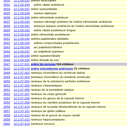
3930
12.2.06.033
artères musculaires
3931
12.2.06.034
artère ciliaire antérieure
3934
12.2.06.037
artère supraorbitaire
3935
12.2.06.038
rameau diploïque
3936
12.2.06.039
artère ethmoïdale antérieure
3937
12.2.06.040
rameau méningé antérieur de l'artère ethmoïdale antérieure
3938
12.2.06.041
rameaux septaux antérieurs de l'artère ethmoïdale antérieure
3929
12.2.06.042
artère ciliaire postérieure longue
3940
12.2.06.043
artère ethmoïdale postérieure
3941
12.2.06.044
artères palpébrales médiales
3942
12.2.06.045
artères conjonctivales postérieures
3943
12.2.06.046
arc palpébral inférieur
3944
12.2.06.047
arc palpébral supérieur
3945
12.2.06.048
artère supratrochléaire
3946
12.2.06.049
artère dorsale du nez
3947
12.2.07.001
artère du cerveau
114 children
3916
12.2.06.019
artère choroïdienne antérieure
21 children
3948
12.2.07.002
rameaux choroïdiens du ventricule latéral
3949
12.2.07.003
(rameaux choroïdienx du troisième ventricule)
3950
12.2.07.004
rameaux de la substance perforée antérieure
3951
12.2.07.005
rameaux chiasmatiques
3952
12.2.07.006
rameau de la bandelette optique
3953
12.2.07.007
rameaux du corps géniculé
3954
12.2.07.008
rameaux du genou de la capsule interne
3955
12.2.07.009
rameaux du membre postérieur de la capsule interne
3956
12.2.07.010
rameaux de la partie rétrolentiforme de la capsule interne
3957
12.2.07.011
rameaux du globe pallidus
3958
12.2.07.012
rameau de la queue du noyau caudé
3959
12.2.07.013
rameaux hippocampiques
3960
12.2.07.014
(rameaux uncaux)