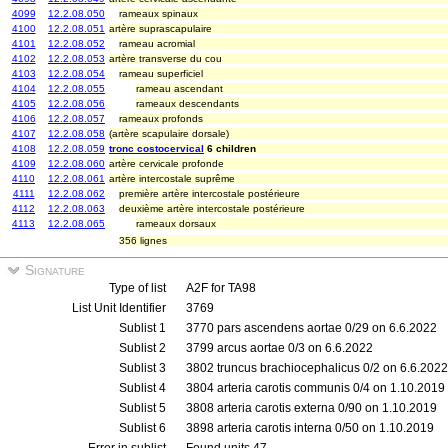
4099
12.2.08.050
rameaux spinaux
4100
12.2.08.051
artère suprascapulaire
4101
12.2.08.052
rameau acromial
4102
12.2.08.053
artère transverse du cou
4103
12.2.08.054
rameau superficiel
4104
12.2.08.055
rameau ascendant
4105
12.2.08.056
rameaux descendants
4106
12.2.08.057
rameaux profonds
4107
12.2.08.058
(artère scapulaire dorsale)
4108
12.2.08.059
tronc costocervical
6 children
4109
12.2.08.060
artère cervicale profonde
4110
12.2.08.061
artère intercostale suprême
4111
12.2.08.062
première artère intercostale postérieure
4112
12.2.08.063
deuxième artère intercostale postérieure
4113
12.2.08.065
rameaux dorsaux
356 lignes
Signature
Type of list
A2F for TA98
List Unit Identifier
3769
Sublist 1
3770 pars ascendens aortae 0/29 on 6.6.2022
Sublist 2
3799 arcus aortae 0/3 on 6.6.2022
Sublist 3
3802 truncus brachiocephalicus 0/2 on 6.6.2022
Sublist 4
3804 arteria carotis communis 0/4 on 1.10.2019
Sublist 5
3808 arteria carotis externa 0/90 on 1.10.2019
Sublist 6
3898 arteria carotis interna 0/50 on 1.10.2019