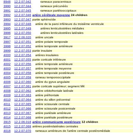
8946
12.2.07.042
rameaux paracentraux
3990
12.2.07.044
rameaux précunéés
3991
12.2.07.045
rameaux pariétooccipitaux
3992
12.2.07.046
artère cérébrale moyenne
24 children
3993
12.2.07.047
partie sphénoïde
3994
12.2.07.048
artère de la paroi inférieure du troisième ventricule
3995
12.2.07.049
artères lenticulostriées médiales
3996
12.2.07.050
artères lenticulostriées latérales
3917
12.2.06.020
artère uncale
3997
12.2.07.051
artère polaire temporale
3998
12.2.07.052
artère temporale antérieure
3999
12.2.07.053
partie insulaire
4000
12.2.07.054
artères insulaires
4001
12.2.07.055
partie corticale inférieure
4002
12.2.07.056
artère temporale antérieure
4003
12.2.07.057
artère temporale moyenne
4004
12.2.07.058
artère temporale postérieure
4005
12.2.07.059
rameau temporooccipitale
4006
12.2.07.060
artère du gyrus angulaire
4007
12.2.07.061
partie corticale supérieur; segment M4
4008
12.2.07.062
artère orbitofrontale latérale
4009
12.2.07.063
artère préfrontale
4010
12.2.07.064
artère du sillon précentral
4011
12.2.07.065
artère scissurale centrale
4012
12.2.07.066
artère scissurale postcentrale
4013
12.2.07.067
artère pariétale antérieure
4014
12.2.07.068
artère pariétale postérieure
3915
12.2.06.018
artère communicante postérieure
12 children
4015
12.2.07.069
artères postérolatérales centrales
4016
12.2.07.070
rameaux antérieurs de l'artère centrale postéromédiale