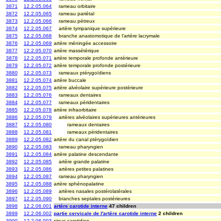
3871
12.2.05.064
rameau orbitaire
3872
12.2.05.065
rameau pariétal
3873
12.2.05.066
rameau pétreux
3874
12.2.05.067
artère tympanique supérieure
3875
12.2.05.068
branche anastomotique de l'artère lacrymale
3876
12.2.05.069
artère méningée accessoire
3877
12.2.05.070
artère massétérique
3878
12.2.05.071
artère temporale profonde antérieure
3879
12.2.05.072
artère temporale profonde postérieure
3880
12.2.05.073
rameaux ptérygoïdiens
3881
12.2.05.074
artère buccale
3882
12.2.05.075
artère alvéolaire supérieure postérieure
3883
12.2.05.076
rameaux dentaires
3884
12.2.05.077
rameaux péridentaires
3885
12.2.05.078
artère infraorbitaire
3886
12.2.05.079
artères alvéolaires supérieures antérieures
3887
12.2.05.080
rameaux dentaires
3888
12.2.05.081
rameaux péridentaires
3889
12.2.05.082
artère du canal ptérygoïdien
3890
12.2.05.083
rameau pharyngien
3891
12.2.05.084
artère palatine descendante
3892
12.2.05.085
artère grande palatine
3893
12.2.05.086
artères petites palatines
3894
12.2.05.087
rameau pharyngien
3895
12.2.05.088
artère sphénopalatine
3896
12.2.05.089
artères nasales postérolatérales
3897
12.2.05.090
branches septales postérieures
3898
12.2.06.001
artère carotide interne
47 children
3899
12.2.06.002
partie cervicale de l'artère carotide interne
2 children
3900
12.2.06.003
sinus carotidien