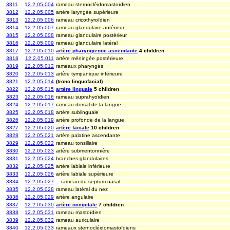
3811
12.2.05.004
rameau sternocléidomastoïdien
3812
12.2.05.005
artère laryngée supérieure
3813
12.2.05.006
rameau cricothyroïdien
3814
12.2.05.007
rameau glandulaire antérieur
3815
12.2.05.008
rameau glandulaire postérieur
3816
12.2.05.009
rameau glandulaire latéral
3817
12.2.05.010
artère pharyngienne ascendante
4 children
3818
12.2.05.011
artère méningée postérieure
3819
12.2.05.012
rameaux pharyngés
3820
12.2.05.013
artère tympanique inférieure
3821
12.2.05.014
(tronc linguofacial)
3822
12.2.05.015
artère linguale
5 children
3823
12.2.05.016
rameau suprahyoïdien
3824
12.2.05.017
rameau dorsal de la langue
3825
12.2.05.018
artère sublinguale
3826
12.2.05.019
artère profonde de la langue
3827
12.2.05.020
artère faciale
10 children
3828
12.2.05.021
artère palatine ascendante
3829
12.2.05.022
rameau tonsillaire
3830
12.2.05.023
artère submentonnière
3831
12.2.05.024
branches glandulaires
3832
12.2.05.025
artère labiale inférieure
3833
12.2.05.026
artère labiale supérieure
3834
12.2.05.027
rameau du septum nasal
3835
12.2.05.028
rameau latéral du nez
3836
12.2.05.029
artère angulaire
3837
12.2.05.030
artère occipitale
7 children
3838
12.2.05.031
rameau mastoïdien
3839
12.2.05.032
rameau auriculaire
3840
12.2.05.033
rameaux sternocléidomastoïdiens