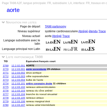
Page TA98 A2F, langue principale: FR, subsidiaire: LA, interface: FR, travaux en 
aorte
Navigation par listes
Page de départ
TA98 partonomy
Niveau supérieur
systéme cardiovasculaire
Abrégé
étendu
Trace
Niveau actuel
aorte
Abrégé
Trace
Langage subsidiaire avec le
latin
Language principal non Latin
Liste partonomique TA98
TID
Equivalent français court
3769
12.2.02.001
AORTE
3770
12.2.03.001
aorte ascendante
29 children
3771
12.2.03.002
sinus aortique
3772
12.2.03.003
crête supravalvulaire
3773
12.2.03.004
bulbe de l'aorte
3774
12.2.03.101
artère coronaire droite
11 children
3775
12.2.03.102
rameaux atrioventriculaires
3776
12.2.03.103
rameau du cône artériel
3777
12.2.03.104
branche du noeud sinuatrial
3778
12.2.03.105
rameaux atriaux
3779
12.2.03.106
rameau marginal droit
3780
12.2.03.107
rameau atrial intermédiaire