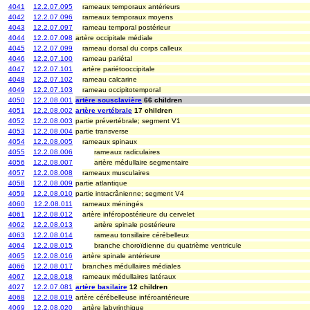
4041
12.2.07.095
rameaux temporaux antérieurs
4042
12.2.07.096
rameaux temporaux moyens
4043
12.2.07.097
rameau temporal postérieur
4044
12.2.07.098
artère occipitale médiale
4045
12.2.07.099
rameau dorsal du corps calleux
4046
12.2.07.100
rameau pariétal
4047
12.2.07.101
artère pariétooccipitale
4048
12.2.07.102
rameau calcarine
4049
12.2.07.103
rameau occipitotemporal
4050
12.2.08.001
artère sousclavière
66 children
4051
12.2.08.002
artère vertébrale
17 children
4052
12.2.08.003
partie prévertébrale; segment V1
4053
12.2.08.004
partie transverse
4054
12.2.08.005
rameaux spinaux
4055
12.2.08.006
rameaux radiculaires
4056
12.2.08.007
artère médullaire segmentaire
4057
12.2.08.008
rameaux musculaires
4058
12.2.08.009
partie atlantique
4059
12.2.08.010
partie intracrânienne; segment V4
4060
12.2.08.011
rameaux méningés
4061
12.2.08.012
artère inféropostérieure du cervelet
4062
12.2.08.013
artère spinale postérieure
4063
12.2.08.014
rameau tonsillaire cérébelleux
4064
12.2.08.015
branche choroïdienne du quatrième ventricule
4065
12.2.08.016
artère spinale antérieure
4066
12.2.08.017
branches médullaires médiales
4067
12.2.08.018
rameaux médullaires latéraux
4027
12.2.07.081
artère basilaire
12 children
4068
12.2.08.019
artère cérébelleuse inféroantérieure
4069
12.2.08.020
artère labyrinthique