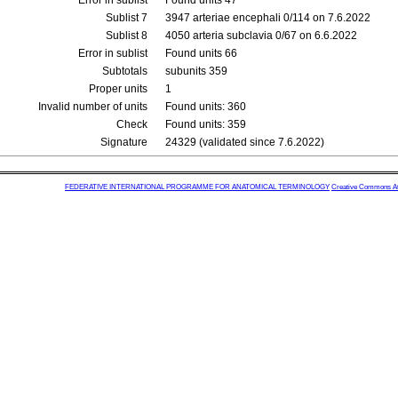
Error in sublist
Found units 47
Sublist 7
3947 arteriae encephali 0/114 on 7.6.2022
Sublist 8
4050 arteria subclavia 0/67 on 6.6.2022
Error in sublist
Found units 66
Subtotals
subunits 359
Proper units
1
Invalid number of units
Found units: 360
Check
Found units: 359
Signature
24329 (validated since 7.6.2022)
FEDERATIVE INTERNATIONAL PROGRAMME FOR ANATOMICAL TERMINOLOGY
Creative Commons Attr