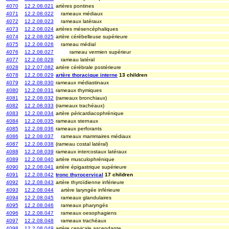
4070
12.2.08.021
artères pontines
4071
12.2.08.022
rameaux médiaux
4072
12.2.08.023
rameaux latéraux
4073
12.2.08.024
artères mésencéphaliques
4074
12.2.08.025
artère cérébelleuse supérieure
4075
12.2.08.026
rameau médial
4076
12.2.08.027
rameau vermien supérieur
4077
12.2.08.028
rameau latéral
4028
12.2.07.082
artère cérébrale postérieure
4078
12.2.08.029
artère thoracique interne
13 children
4079
12.2.08.030
rameaux médiastinaux
4080
12.2.08.031
rameaux thymiques
4081
12.2.08.032
(rameaux bronchiaux)
4082
12.2.08.033
(rameaux trachéaux)
4083
12.2.08.034
artère péricardiacophrénique
4084
12.2.08.035
rameaux sternaux
4085
12.2.08.036
rameaux perforants
4086
12.2.08.037
rameaux mammaires médiaux
4087
12.2.08.038
(rameau costal latéral)
4088
12.2.08.039
rameaux intercostaux latéraux
4089
12.2.08.040
artère musculophrénique
4090
12.2.08.041
artère épigastrique supérieure
4091
12.2.08.042
tronc thyrocervical
17 children
4092
12.2.08.043
artère thyroïdienne inférieure
4093
12.2.08.044
artère laryngée inférieure
4094
12.2.08.045
rameaux glandulaires
4095
12.2.08.046
rameaux pharyngés
4096
12.2.08.047
rameaux oesophagiens
4097
12.2.08.048
rameaux trachéaux
4098
12.2.08.049
artère cervicale ascendante