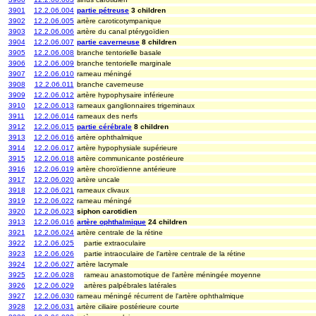
3901
12.2.06.004
partie pétreuse
3 children
3902
12.2.06.005
artère caroticotympanique
3903
12.2.06.006
artère du canal ptérygoïdien
3904
12.2.06.007
partie caverneuse
8 children
3905
12.2.06.008
branche tentorielle basale
3906
12.2.06.009
branche tentorielle marginale
3907
12.2.06.010
rameau méningé
3908
12.2.06.011
branche caverneuse
3909
12.2.06.012
artère hypophysaire inférieure
3910
12.2.06.013
rameaux ganglionnaires trigeminaux
3911
12.2.06.014
rameaux des nerfs
3912
12.2.06.015
partie cérébrale
8 children
3913
12.2.06.016
artère ophthalmique
3914
12.2.06.017
artère hypophysiale supérieure
3915
12.2.06.018
artère communicante postérieure
3916
12.2.06.019
artère choroïdienne antérieure
3917
12.2.06.020
artère uncale
3918
12.2.06.021
rameaux clivaux
3919
12.2.06.022
rameau méningé
3920
12.2.06.023
siphon carotidien
3913
12.2.06.016
artère ophthalmique
24 children
3921
12.2.06.024
artère centrale de la rétine
3922
12.2.06.025
partie extraoculaire
3923
12.2.06.026
partie intraoculaire de l'artère centrale de la rétine
3924
12.2.06.027
artère lacrymale
3925
12.2.06.028
rameau anastomotique de l'artère méningée moyenne
3926
12.2.06.029
artères palpébrales latérales
3927
12.2.06.030
rameau méningé récurrent de l'artère ophthalmique
3928
12.2.06.031
artère ciliaire postérieure courte