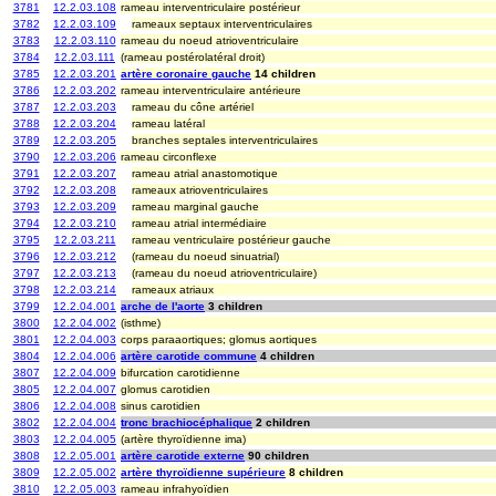
3781
12.2.03.108
rameau interventriculaire postérieur
3782
12.2.03.109
rameaux septaux interventriculaires
3783
12.2.03.110
rameau du noeud atrioventriculaire
3784
12.2.03.111
(rameau postérolatéral droit)
3785
12.2.03.201
artère coronaire gauche
14 children
3786
12.2.03.202
rameau interventriculaire antérieure
3787
12.2.03.203
rameau du cône artériel
3788
12.2.03.204
rameau latéral
3789
12.2.03.205
branches septales interventriculaires
3790
12.2.03.206
rameau circonflexe
3791
12.2.03.207
rameau atrial anastomotique
3792
12.2.03.208
rameaux atrioventriculaires
3793
12.2.03.209
rameau marginal gauche
3794
12.2.03.210
rameau atrial intermédiaire
3795
12.2.03.211
rameau ventriculaire postérieur gauche
3796
12.2.03.212
(rameau du noeud sinuatrial)
3797
12.2.03.213
(rameau du noeud atrioventriculaire)
3798
12.2.03.214
rameaux atriaux
3799
12.2.04.001
arche de l'aorte
3 children
3800
12.2.04.002
(isthme)
3801
12.2.04.003
corps paraaortiques; glomus aortiques
3804
12.2.04.006
artère carotide commune
4 children
3807
12.2.04.009
bifurcation carotidienne
3805
12.2.04.007
glomus carotidien
3806
12.2.04.008
sinus carotidien
3802
12.2.04.004
tronc brachiocéphalique
2 children
3803
12.2.04.005
(artère thyroïdienne ima)
3808
12.2.05.001
artère carotide externe
90 children
3809
12.2.05.002
artère thyroïdienne supérieure
8 children
3810
12.2.05.003
rameau infrahyoïdien