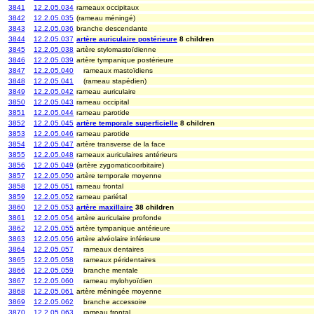
3841
12.2.05.034
rameaux occipitaux
3842
12.2.05.035
(rameau méningé)
3843
12.2.05.036
branche descendante
3844
12.2.05.037
artère auriculaire postérieure
8 children
3845
12.2.05.038
artère stylomastoïdienne
3846
12.2.05.039
artère tympanique postérieure
3847
12.2.05.040
rameaux mastoïdiens
3848
12.2.05.041
(rameau stapédien)
3849
12.2.05.042
rameau auriculaire
3850
12.2.05.043
rameau occipital
3851
12.2.05.044
rameau parotide
3852
12.2.05.045
artère temporale superficielle
8 children
3853
12.2.05.046
rameau parotide
3854
12.2.05.047
artère transverse de la face
3855
12.2.05.048
rameaux auriculaires antérieurs
3856
12.2.05.049
(artère zygomaticoorbitaire)
3857
12.2.05.050
artère temporale moyenne
3858
12.2.05.051
rameau frontal
3859
12.2.05.052
rameau pariétal
3860
12.2.05.053
artère maxillaire
38 children
3861
12.2.05.054
artère auriculaire profonde
3862
12.2.05.055
artère tympanique antérieure
3863
12.2.05.056
artère alvéolaire inférieure
3864
12.2.05.057
rameaux dentaires
3865
12.2.05.058
rameaux péridentaires
3866
12.2.05.059
branche mentale
3867
12.2.05.060
rameau mylohyoïdien
3868
12.2.05.061
artère méningée moyenne
3869
12.2.05.062
branche accessoire
3870
12.2.05.063
rameau frontal