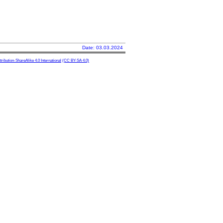
Date: 03.03.2024
ibution-ShareAlike 4.0 International
(CC BY-SA 4.0)