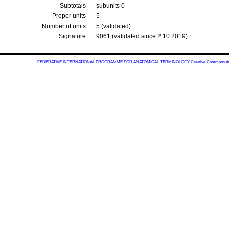
Subtotals
subunits 0
Proper units
5
Number of units
5 (validated)
Signature
9061 (validated since 2.10.2019)
FEDERATIVE INTERNATIONAL PROGRAMME FOR ANATOMICAL TERMINOLOGY
Creative Commons Attr