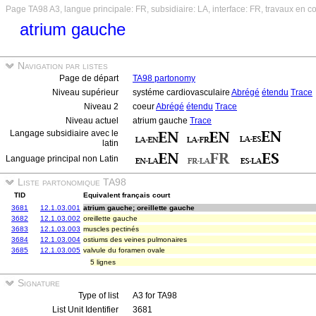
Page TA98 A3, langue principale: FR, subsidiaire: LA, interface: FR, travaux en c
atrium gauche
Navigation par listes
Page de départ
TA98 partonomy
Niveau supérieur
systéme cardiovasculaire
Abrégé
étendu
Trace
Niveau 2
coeur
Abrégé
étendu
Trace
Niveau actuel
atrium gauche
Trace
Langage subsidiaire avec le
latin
Language principal non Latin
Liste partonomique TA98
TID
Equivalent français court
3681
12.1.03.001
atrium gauche; oreillette gauche
3682
12.1.03.002
oreillette gauche
3683
12.1.03.003
muscles pectinés
3684
12.1.03.004
ostiums des veines pulmonaires
3685
12.1.03.005
valvule du foramen ovale
5 lignes
Signature
Type of list
A3 for TA98
List Unit Identifier
3681