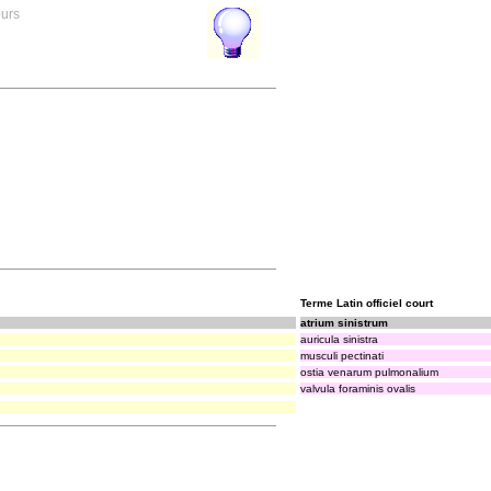
ours
Terme Latin officiel court
atrium sinistrum
auricula sinistra
musculi pectinati
ostia venarum pulmonalium
valvula foraminis ovalis