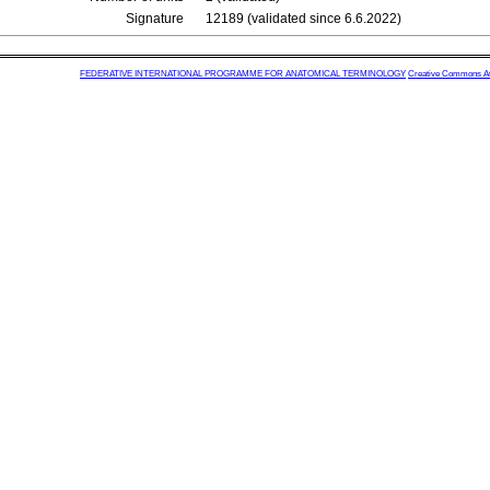
Signature
12189 (validated since 6.6.2022)
FEDERATIVE INTERNATIONAL PROGRAMME FOR ANATOMICAL TERMINOLOGY
Creative Commons Attr