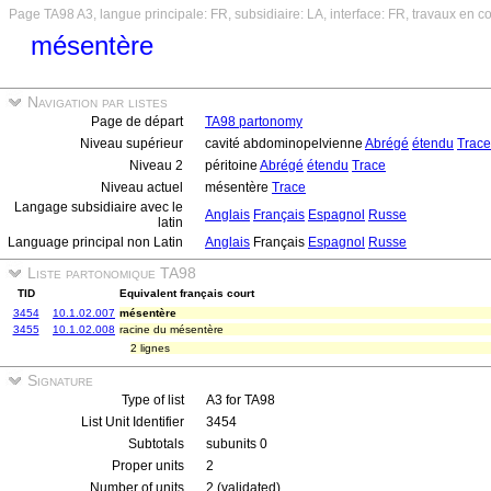
Page TA98 A3, langue principale: FR, subsidiaire: LA, interface: FR, travaux en c
mésentère
Navigation par listes
Page de départ
TA98 partonomy
Niveau supérieur
cavité abdominopelvienne
Abrégé
étendu
Trace
Niveau 2
péritoine
Abrégé
étendu
Trace
Niveau actuel
mésentère
Trace
Langage subsidiaire avec le
Anglais
Français
Espagnol
Russe
latin
Language principal non Latin
Anglais
Français
Espagnol
Russe
Liste partonomique TA98
TID
Equivalent français court
3454
10.1.02.007
mésentère
3455
10.1.02.008
racine du mésentère
2 lignes
Signature
Type of list
A3 for TA98
List Unit Identifier
3454
Subtotals
subunits 0
Proper units
2
Number of units
2 (validated)