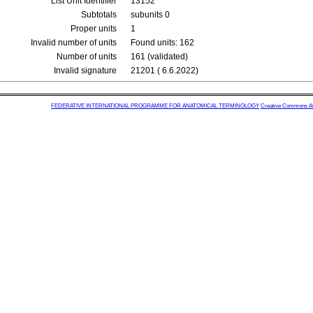
List Unit Identifier
13152
Subtotals
subunits 0
Proper units
1
Invalid number of units
Found units: 162
Number of units
161 (validated)
Invalid signature
21201 ( 6.6.2022)
FEDERATIVE INTERNATIONAL PROGRAMME FOR ANATOMICAL TERMINOLOGY
Creative Commons Attr