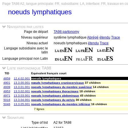
Page TA98 A2, langue principale: FR, subsidiaire: LA, interface: FR, travaux en c
noeuds lymphatiques
Navigation par listes
Page de départ
TA98 partonomy
Niveau supérieur
système lymphatique
Abrégé
étendu
Trace
Niveau actuel
noeuds lymphatiques
étendu
Trace
Langage subsidiaire avec le
latin
Language principal non Latin
Liste partonomique TA98
TID
Equivalent français court
4859
12.4.02.001
noeuds lymphatiques
4901
13.3.00.001
nœuds lymphatiques craniocervicaux
37 children
4939
13.3.01.001
noeuds lymphatiques du membre supérieur
14 children
4953
13.3.02.001
noeuds lymphatiques thoraciques
18 children
4971
13.3.03.001
noeuds lymphatiques abdominaux
45 children
5016
13.3.04.001
noeuds lymphatiques du pelvis
30 children
5046
13.3.05.001
noeuds lymphatiques du membre inférieur
16 children
7 lignes
Signature
Type of list
A2 for TA98