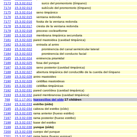
7173
15.3.02.012
surco del promontorio (tímpano)
7174
15.3.02.013
subículo del promontorio (tímpano)
7175
15.3.02.014
seno timpánico
7176
15.3.02.015
ventana redonda
7177
15.3.02.016
fosita de la ventana redonda
7178
15.3.02.017
cresta de la ventana redonda
7179
15.3.02.018
proceso cocleariforme
7180
15.3.02.019
membrana timpánica secundaria
7181
15.3.02.020
pared mastoidea (cavidad timpánica)
7182
15.3.02.021
entrada al antro
7183
15.3.02.022
prominencia del canal semicircular lateral
7184
15.3.02.023
prominencia del conducto facial
7185
15.3.02.024
eminencia piramidal
7186
15.3.02.025
fosa del yunque
7187
15.3.02.026
seno posterior (cavidad timpánica)
7188
15.3.02.027
abertura timpánica del conductillo de la cuerda del tímpano
7189
15.3.02.028
antro mastoideo
7190
15.3.02.029
celdillas mastoideas
7191
15.3.02.030
celdillas timpánicas
7192
15.3.02.031
pared carotídea (cavidad timpánica)
7193
15.3.02.032
pared membranosa (cavidad timpánica)
768
02.1.17.001
huesecillos del oído
17 children
7194
15.3.02.033
estribo (oído)
7195
15.3.02.034
cabeza del estribo (oído)
7196
15.3.02.035
rama anterior (hueso estribo)
7197
15.3.02.036
rama posterior (hueso estribo)
7198
15.3.02.037
base del estribo
7199
15.3.02.038
yunque (oído)
7200
15.3.02.039
cuerpo del yunque
7201
15.3.02.040
rama larga (hueso yunque)