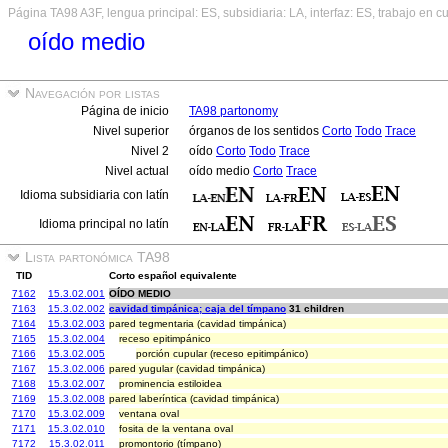
Página TA98 A3F, lengua principal: ES, subsidiaria: LA, interfaz: ES, trabajo en c
oído medio
Navegación por listas
Página de inicio
TA98 partonomy
Nivel superior
órganos de los sentidos
Corto
Todo
Trace
Nivel 2
oído
Corto
Todo
Trace
Nivel actual
oído medio
Corto
Trace
Idioma subsidiaria con latín
Idioma principal no latín
Lista partonómica TA98
TID
Corto español equivalente
7162
15.3.02.001
OÍDO MEDIO
7163
15.3.02.002
cavidad timpánica; caja del tímpano
31 children
7164
15.3.02.003
pared tegmentaria (cavidad timpánica)
7165
15.3.02.004
receso epitimpánico
7166
15.3.02.005
porción cupular (receso epitimpánico)
7167
15.3.02.006
pared yugular (cavidad timpánica)
7168
15.3.02.007
prominencia estiloidea
7169
15.3.02.008
pared laberíntica (cavidad timpánica)
7170
15.3.02.009
ventana oval
7171
15.3.02.010
fosita de la ventana oval
7172
15.3.02.011
promontorio (tímpano)