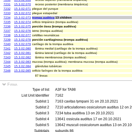
7231
15.3.02.070
receso posterior (membrana timpánica)
7232
15.3.02.071
pliegue del yunque
7233
15.3.02.072
pliegue estapedial
7234
15.3.02.073
trompa auditiva
13 children
7235
15.3.02.074
orificio timpánico (trompa auditiva)
7236
15.3.02.075
porción ósea (trompa auditiva)
7237
15.3.02.076
istmo (trompa auditiva)
7238
15.3.02.077
celdillas neumáticas
7239
15.3.02.078
porción cartilaginosa (trompa auditiva)
7240
15.3.02.079
cartílago de la trompa auditiva
7241
15.3.02.080
lámina medial (cartílago de la trompa auditiva)
7242
15.3.02.081
lámina lateral (cartílago de la trompa auditiva)
7243
15.3.02.082
lámina membranosa (trompa auditiva)
7244
15.3.02.083
mucosa (trompa auditiva); membrana mucosa (trompa auditiva)
7245
15.3.02.084
glándulas tubáricas
7246
15.3.02.085
orificio faríngeo de la trompa auditiva
87 lineas
Firma
Type of list
A3F for TA98
List Unit Identifier
7162
Sublist 1
7163 cavitas tympani 31 on 20.10.2021
Sublist 2
7210 articulationes ossiculorum auditus 12 on 
Sublist 3
7234 tuba auditiva 13 on 20.10.2021
Sublist 4
13641 ossicula auditus 17 on 20.10.2021
Sublist 5
13642 musculi ossiculorum auditus 13 on 20.1
Subtotals
subunits 86