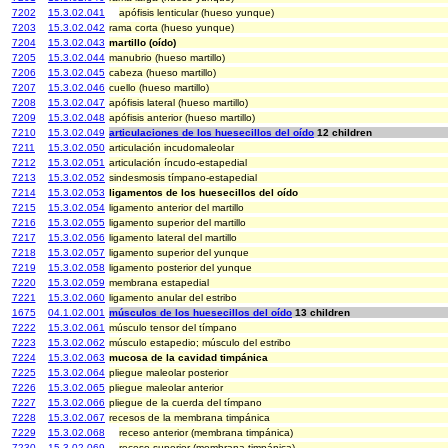
7202
15.3.02.041
apófisis lenticular (hueso yunque)
7203
15.3.02.042
rama corta (hueso yunque)
7204
15.3.02.043
martillo (oído)
7205
15.3.02.044
manubrio (hueso martillo)
7206
15.3.02.045
cabeza (hueso martillo)
7207
15.3.02.046
cuello (hueso martillo)
7208
15.3.02.047
apófisis lateral (hueso martillo)
7209
15.3.02.048
apófisis anterior (hueso martillo)
7210
15.3.02.049
articulaciones de los huesecillos del oído
12 children
7211
15.3.02.050
articulación incudomaleolar
7212
15.3.02.051
articulación íncudo-estapedial
7213
15.3.02.052
sindesmosis tímpano-estapedial
7214
15.3.02.053
ligamentos de los huesecillos del oído
7215
15.3.02.054
ligamento anterior del martillo
7216
15.3.02.055
ligamento superior del martillo
7217
15.3.02.056
ligamento lateral del martillo
7218
15.3.02.057
ligamento superior del yunque
7219
15.3.02.058
ligamento posterior del yunque
7220
15.3.02.059
membrana estapedial
7221
15.3.02.060
ligamento anular del estribo
1675
04.1.02.001
músculos de los huesecillos del oído
13 children
7222
15.3.02.061
músculo tensor del tímpano
7223
15.3.02.062
músculo estapedio; músculo del estribo
7224
15.3.02.063
mucosa de la cavidad timpánica
7225
15.3.02.064
pliegue maleolar posterior
7226
15.3.02.065
pliegue maleolar anterior
7227
15.3.02.066
pliegue de la cuerda del tímpano
7228
15.3.02.067
recesos de la membrana timpánica
7229
15.3.02.068
receso anterior (membrana timpánica)
7230
15.3.02.069
receso superior (membrana timpánica)