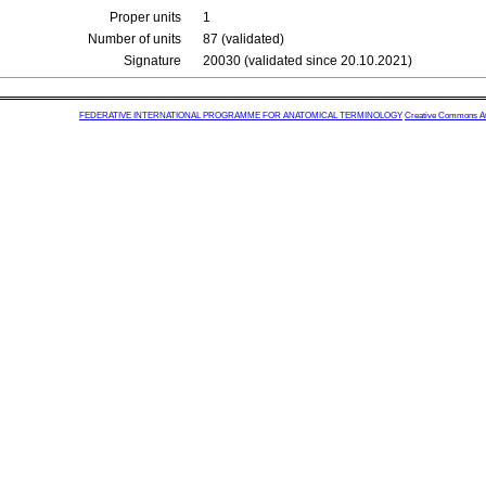
Proper units
1
Number of units
87 (validated)
Signature
20030 (validated since 20.10.2021)
FEDERATIVE INTERNATIONAL PROGRAMME FOR ANATOMICAL TERMINOLOGY
Creative Commons Attr