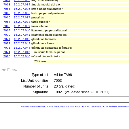
7062
15.2.07.033
ángulo lateral del ojo
7063
15.2.07.034
ángulo medial del ojo
7064
15.2.07.035
limbo palpebral anterior
7065
15.2.07.036
limbo palpebral posterior
7066
15.2.07.037
pestañas
7067
15.2.07.038
tarso superior
7068
15.2.07.039
tarso inferior
7069
15.2.07.040
ligamento palpebral lateral
7070
15.2.07.041
ligamento palpebral medial
7071
15.2.07.042
glándulas tarsales
7072
15.2.07.043
glándulas ciliares
7073
15.2.07.044
glándulas sebáceas (párpado)
7074
15.2.07.045
músculo tarsal superior
7075
15.2.07.046
músculo tarsal inferior
23 lineas
Firma
Type of list
A4 for TA98
List Unit Identifier
7053
Number of units
23 (validated)
Signature
19921 (validated since 23.10.2021)
FEDERATIVE INTERNATIONAL PROGRAMME FOR ANATOMICAL TERMINOLOGY
Creative Commons Attr