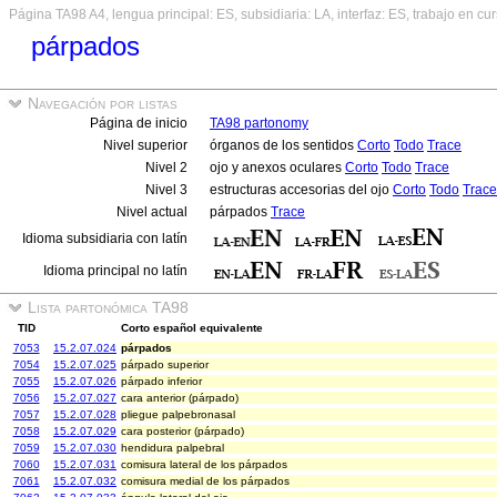
Página TA98 A4, lengua principal: ES, subsidiaria: LA, interfaz: ES, trabajo en cu
párpados
Navegación por listas
Página de inicio
TA98 partonomy
Nivel superior
órganos de los sentidos
Corto
Todo
Trace
Nivel 2
ojo y anexos oculares
Corto
Todo
Trace
Nivel 3
estructuras accesorias del ojo
Corto
Todo
Trace
Nivel actual
párpados
Trace
Idioma subsidiaria con latín
Idioma principal no latín
Lista partonómica TA98
TID
Corto español equivalente
7053
15.2.07.024
párpados
7054
15.2.07.025
párpado superior
7055
15.2.07.026
párpado inferior
7056
15.2.07.027
cara anterior (párpado)
7057
15.2.07.028
pliegue palpebronasal
7058
15.2.07.029
cara posterior (párpado)
7059
15.2.07.030
hendidura palpebral
7060
15.2.07.031
comisura lateral de los párpados
7061
15.2.07.032
comisura medial de los párpados