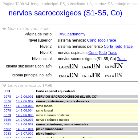
Página TA98 A4, lengua principal: ES, subsidiaria: LA, interfaz: ES, trabajo en cu
nervios sacrocoxígeos (S1-S5, Co)
Navegación por listas
Página de inicio
TA98 partonomy
Nivel superior
sistema nervioso
Corto
Todo
Trace
Nivel 2
sistema nervioso periférico
Corto
Todo
Trace
Nivel 3
nervios espinales
Corto
Todo
Trace
Nivel actual
nervios sacrocoxígeos (S1-S5, Co)
Trace
Idioma subsidiaria con latín
Idioma principal no latín
Lista partonómica TA98
TID
Corto español equivalente
6675
14.2.06.001
NERVIOS SACROCOXÍGEOS (S1-S5, CO)
6676
14.2.06.002
ramos posteriores; ramos dorsales
6677
14.2.06.003
ramo medial
6678
14.2.06.004
ramo lateral
6679
14.2.06.005
ramo cutáneo posterior
6680
14.2.06.006
nervios clúneos medios
6681
14.2.06.007
ramos anteriores; ramos ventrales
6682
14.2.07.001
plexo lumbosacro
6683
14.2.07.002
plexo lumbar