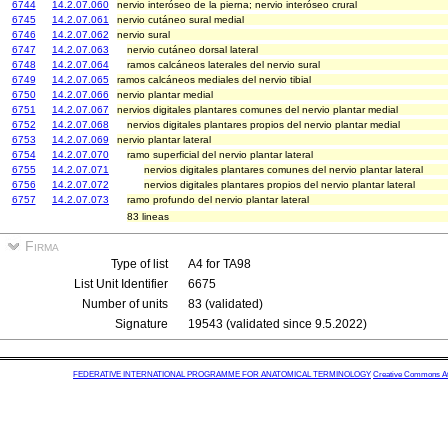
6744
14.2.07.060
nervio interóseo de la pierna; nervio interóseo crural
6745
14.2.07.061
nervio cutáneo sural medial
6746
14.2.07.062
nervio sural
6747
14.2.07.063
nervio cutáneo dorsal lateral
6748
14.2.07.064
ramos calcáneos laterales del nervio sural
6749
14.2.07.065
ramos calcáneos mediales del nervio tibial
6750
14.2.07.066
nervio plantar medial
6751
14.2.07.067
nervios digitales plantares comunes del nervio plantar medial
6752
14.2.07.068
nervios digitales plantares propios del nervio plantar medial
6753
14.2.07.069
nervio plantar lateral
6754
14.2.07.070
ramo superficial del nervio plantar lateral
6755
14.2.07.071
nervios digitales plantares comunes del nervio plantar lateral
6756
14.2.07.072
nervios digitales plantares propios del nervio plantar lateral
6757
14.2.07.073
ramo profundo del nervio plantar lateral
83 lineas
Firma
Type of list
A4 for TA98
List Unit Identifier
6675
Number of units
83 (validated)
Signature
19543 (validated since 9.5.2022)
FEDERATIVE INTERNATIONAL PROGRAMME FOR ANATOMICAL TERMINOLOGY
Creative Commons Attr