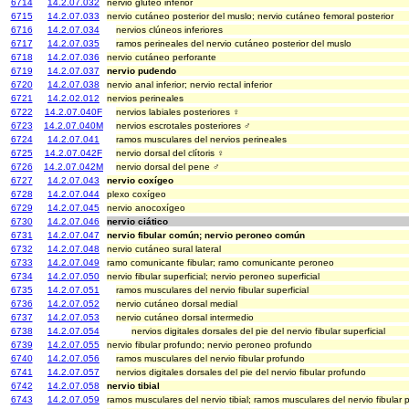
6714
14.2.07.032
nervio glúteo inferior
6715
14.2.07.033
nervio cutáneo posterior del muslo; nervio cutáneo femoral posterior
6716
14.2.07.034
nervios clúneos inferiores
6717
14.2.07.035
ramos perineales del nervio cutáneo posterior del muslo
6718
14.2.07.036
nervio cutáneo perforante
6719
14.2.07.037
nervio pudendo
6720
14.2.07.038
nervio anal inferior; nervio rectal inferior
6721
14.2.02.012
nervios perineales
6722
14.2.07.040F
nervios labiales posteriores ♀
6723
14.2.07.040M
nervios escrotales posteriores ♂
6724
14.2.07.041
ramos musculares del nervios perineales
6725
14.2.07.042F
nervio dorsal del clítoris ♀
6726
14.2.07.042M
nervio dorsal del pene ♂
6727
14.2.07.043
nervio coxígeo
6728
14.2.07.044
plexo coxígeo
6729
14.2.07.045
nervio anocoxígeo
6730
14.2.07.046
nervio ciático
6731
14.2.07.047
nervio fibular común; nervio peroneo común
6732
14.2.07.048
nervio cutáneo sural lateral
6733
14.2.07.049
ramo comunicante fibular; ramo comunicante peroneo
6734
14.2.07.050
nervio fibular superficial; nervio peroneo superficial
6735
14.2.07.051
ramos musculares del nervio fibular superficial
6736
14.2.07.052
nervio cutáneo dorsal medial
6737
14.2.07.053
nervio cutáneo dorsal intermedio
6738
14.2.07.054
nervios digitales dorsales del pie del nervio fibular superficial
6739
14.2.07.055
nervio fibular profundo; nervio peroneo profundo
6740
14.2.07.056
ramos musculares del nervio fibular profundo
6741
14.2.07.057
nervios digitales dorsales del pie del nervio fibular profundo
6742
14.2.07.058
nervio tibial
6743
14.2.07.059
ramos musculares del nervio tibial; ramos musculares del nervio fibular