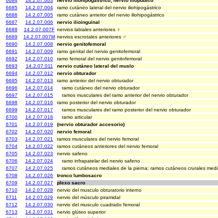
6684
14.2.07.003
nervio iliohipogástrico; nervio iliopúbico
6685
14.2.07.004
ramo cutáneo lateral del nervio iliohipogástrico
6686
14.2.07.005
ramo cutáneo anterior del nervio iliohipogástrico
6687
14.2.07.006
nervio ilioinguinal
6688
14.2.07.007F
nervios labiales anteriores ♀
6689
14.2.07.007M
nervios escrotales anteriores ♂
6690
14.2.07.008
nervio genitofemoral
6691
14.2.07.009
ramo genital del nervio genitofemoral
6692
14.2.07.010
ramo femoral del nervio genitofemoral
6693
14.2.07.011
nervio cutáneo lateral del muslo
6694
14.2.07.012
nervio obturador
6695
14.2.07.013
ramo anterior del nervio obturador
6696
14.2.07.014
ramo cutáneo del nervio obturador
6697
14.2.07.015
ramos musculares del ramo anterior del nervio obturador
6698
14.2.07.016
ramo posterior del nervio obturador
6699
14.2.07.017
ramos musculares del ramo posterior del nervio obturador
6700
14.2.07.018
ramo articular
6701
14.2.07.019
(nervio obturador accesorio)
6702
14.2.07.020
nervio femoral
6703
14.2.07.021
ramos musculares del nervio femoral
6704
14.2.07.022
ramos cutáneos anteriores del nervio femoral
6705
14.2.07.023
nervio safeno
6706
14.2.07.024
ramo infrapatelar del nervio safeno
6707
14.2.07.025
ramos cutáneos mediales de la pierna; ramos cutáneos crurales medi
6708
14.2.07.026
tronco lumbosacro
6709
14.2.07.027
plexo sacro
6710
14.2.07.028
nervio del musculo obturatorio interno
6711
14.2.07.029
nervio del músculo piramidal
6712
14.2.07.030
nervio del musculo cuadrado femoral
6713
14.2.07.031
nervio glúteo superior