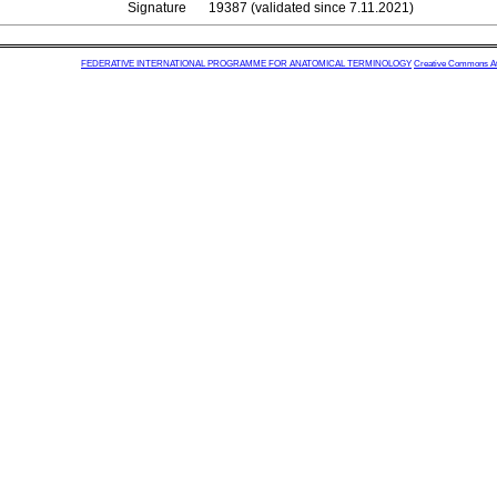
Signature
19387 (validated since 7.11.2021)
FEDERATIVE INTERNATIONAL PROGRAMME FOR ANATOMICAL TERMINOLOGY
Creative Commons Attr