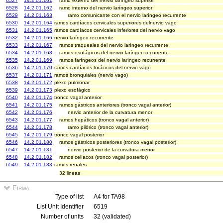
6527
14.2.01.161
ramo externo del nervio laríngeo superior
6528
14.2.01.162
ramo interno del nervio laríngeo superior
6529
14.2.01.163
ramo comunicante con el nervio laríngeo recurrente
6530
14.2.01.164
ramos cardíacos cervicales superiores delnervio vago
6531
14.2.01.165
ramos cardíacos cervicales inferiores del nervio vago
6532
14.2.01.166
nervio laríngeo recurrente
6533
14.2.01.167
ramos traqueales del nervio laríngeo recurrente
6534
14.2.01.168
ramos esofágicos del nervio laríngeo recurrente
6535
14.2.01.169
ramos faríngeos del nervio laríngeo recurrente
6536
14.2.01.170
ramos cardíacos torácicos del nervio vago
6537
14.2.01.171
ramos bronquiales (nervio vago)
6538
14.2.01.172
plexo pulmonar
6539
14.2.01.173
plexo esofágico
6540
14.2.01.174
tronco vagal anterior
6541
14.2.01.175
ramos gástricos anteriores (tronco vagal anterior)
6542
14.2.01.176
nervio anterior de la curvatura menor
6543
14.2.01.177
ramos hepáticos (tronco vagal anterior)
6544
14.2.01.178
ramo pilórico (tronco vagal anterior)
6545
14.2.01.179
tronco vagal posterior
6546
14.2.01.180
ramos gástricos posteriores (tronco vagal posterior)
6547
14.2.01.181
nervio posterior de la curvatura menor
6548
14.2.01.182
ramos celíacos (tronco vagal posterior)
6549
14.2.01.183
ramos renales
32 lineas
Firma
Type of list
A4 for TA98
List Unit Identifier
6519
Number of units
32 (validated)