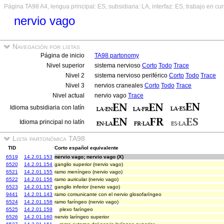
Página TA98 A4, lengua principal: ES, subsidiaria: LA, interfaz: ES, trabajo en cu
nervio vago
Navegación por listas
Página de inicio
TA98 partonomy
Nivel superior
sistema nervioso
Corto
Todo
Trace
Nivel 2
sistema nervioso periférico
Corto
Todo
Trace
Nivel 3
nervios craneales
Corto
Todo
Trace
Nivel actual
nervio vago
Trace
Idioma subsidiaria con latín
Idioma principal no latín
Lista partonómica TA98
TID
Corto español equivalente
6519
14.2.01.153
nervio vago; nervio vago (X)
6520
14.2.01.154
ganglio superior (nervio vago)
6521
14.2.01.155
ramo meníngeo (nervio vago)
6522
14.2.01.156
ramo auricular (nervio vago)
6523
14.2.01.157
ganglio inferior (nervio vago)
9441
14.2.01.143
ramo comunicante con el nervio glosofaríngeo
6524
14.2.01.158
ramo faríngeo (nervio vago)
6525
14.2.01.159
plexo faríngeo
6526
14.2.01.160
nervio laríngeo superior