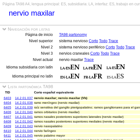
Página TA98 A4, lengua principal: ES, subsidiaria: LA, interfaz: ES, trabajo en cu
nervio maxilar
Navegación por listas
Página de inicio
TA98 partonomy
Nivel superior
sistema nervioso
Corto
Todo
Trace
Nivel 2
sistema nervioso periférico
Corto
Todo
Trace
Nivel 3
nervios craneales
Corto
Todo
Trace
Nivel actual
nervio maxilar
Trace
Idioma subsidiaria con latín
Idioma principal no latín
Lista partonómica TA98
TID
Corto español equivalente
6403
14.2.01.037
nervio maxilar; nervio maxilar (Vb)
6404
14.2.01.038
ramo meníngeo (nervio maxilar)
6405
14.2.01.039
raíz sensitiva del ganglio pterigopalatino; ramos ganglionares para el gan
6406
14.2.01.040
ramos orbitarios (nervio maxilar)
6407
14.2.01.041
ramos nasales posteriores superiores laterales (nervio maxilar)
6408
14.2.01.042
ramos nasales posteriores superiores mediales (nervio maxilar)
6409
14.2.01.043
nervio nasopalatino
6410
14.2.01.044
nervio faríngeo
6411
14.2.01.045
nervio palatino mayor