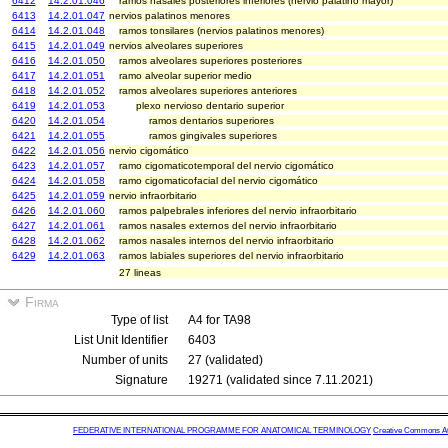
6412
14.2.01.046
ramos nasales posteriores inferiores (nervio palatino mayor)
6413
14.2.01.047
nervios palatinos menores
6414
14.2.01.048
ramos tonsilares (nervios palatinos menores)
6415
14.2.01.049
nervios alveolares superiores
6416
14.2.01.050
ramos alveolares superiores posteriores
6417
14.2.01.051
ramo alveolar superior medio
6418
14.2.01.052
ramos alveolares superiores anteriores
6419
14.2.01.053
plexo nervioso dentario superior
6420
14.2.01.054
ramos dentarios superiores
6421
14.2.01.055
ramos gingivales superiores
6422
14.2.01.056
nervio cigomático
6423
14.2.01.057
ramo cigomaticotemporal del nervio cigomático
6424
14.2.01.058
ramo cigomaticofacial del nervio cigomático
6425
14.2.01.059
nervio infraorbitario
6426
14.2.01.060
ramos palpebrales inferiores del nervio infraorbitario
6427
14.2.01.061
ramos nasales externos del nervio infraorbitario
6428
14.2.01.062
ramos nasales internos del nervio infraorbitario
6429
14.2.01.063
ramos labiales superiores del nervio infraorbitario
27 lineas
Firma
Type of list
A4 for TA98
List Unit Identifier
6403
Number of units
27 (validated)
Signature
19271 (validated since 7.11.2021)
FEDERATIVE INTERNATIONAL PROGRAMME FOR ANATOMICAL TERMINOLOGY
Creative Commons Attr