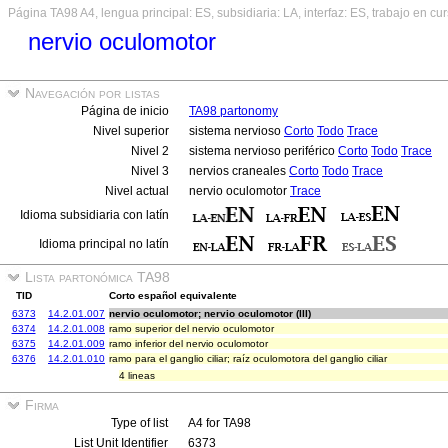
Página TA98 A4, lengua principal: ES, subsidiaria: LA, interfaz: ES, trabajo en cu
nervio oculomotor
Navegación por listas
Página de inicio
TA98 partonomy
Nivel superior
sistema nervioso
Corto
Todo
Trace
Nivel 2
sistema nervioso periférico
Corto
Todo
Trace
Nivel 3
nervios craneales
Corto
Todo
Trace
Nivel actual
nervio oculomotor
Trace
Idioma subsidiaria con latín
Idioma principal no latín
Lista partonómica TA98
TID
Corto español equivalente
6373
14.2.01.007
nervio oculomotor; nervio oculomotor (III)
6374
14.2.01.008
ramo superior del nervio oculomotor
6375
14.2.01.009
ramo inferior del nervio oculomotor
6376
14.2.01.010
ramo para el ganglio ciliar; raíz oculomotora del ganglio ciliar
4 lineas
Firma
Type of list
A4 for TA98
List Unit Identifier
6373