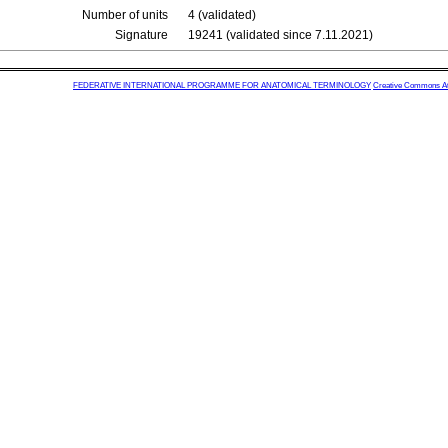
Number of units
4 (validated)
Signature
19241 (validated since 7.11.2021)
FEDERATIVE INTERNATIONAL PROGRAMME FOR ANATOMICAL TERMINOLOGY
Creative Commons Attr