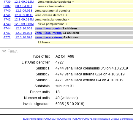
4739
12.3.09.012M
vena testicular izquierda ♂
3087
08.1.04.001
venas intrarrenales
4740
12.3.09.013
vena suprarrenal derecha
4741
12.3.09.014F
vena ovárica derecha ♀
4742
12.3.09.014M
vena testicular derecha ♂
4743
12.3.09.015M
plexo pampiniforme ♂
4744
12.3.10.001
vena ilíaca común
3 children
4747
12.3.10.004
vena ilíaca interna
24 children
4771
12.3.10.024
vena ilíaca externa
4 children
21 lineas
Firma
Type of list
A2 for TA98
List Unit Identifier
4727
Sublist 1
4744 vena iliaca communis 0/3 on 4.10.2019
Sublist 2
4747 vena iliaca interna 0/24 on 4.10.2019
Sublist 3
4771 vena iliaca externa 0/4 on 4.10.2019
Subtotals
subunits 31
Proper units
18
Number of units
49 (validated)
Invalid signature
6935 ( 5.10.2019)
FEDERATIVE INTERNATIONAL PROGRAMME FOR ANATOMICAL TERMINOLOGY
Creative Commons Attr