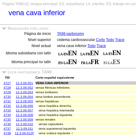
Página TA98 A2, lengua principal: ES, subsidiaria: LA, interfaz: ES, trabajo en cu
vena cava inferior
Navegación por listas
Página de inicio
TA98 partonomy
Nivel superior
cistema cardiovascular
Corto
Todo
Trace
Nivel actual
vena cava inferior
Todo
Trace
Idioma subsidiaria con latín
Idioma principal no latín
Lista partonómica TA98
TID
Corto español equivalente
4727
12.3.09.001
VENA CAVA INFERIOR
4728
12.3.09.002
venas frénicas inferiores
4729
12.3.09.003
venas lumbares
4730
12.3.09.004
vena lumbar ascendente
4731
12.3.09.005
venas hepáticas
4732
12.3.09.006
vena hepática derecha
4733
12.3.09.007
vena hepática intermedia
4734
12.3.09.008
vena hepática izquierda
4735
12.3.09.009
venas renales
4736
12.3.09.010
venas capsulares
4737
12.3.09.011
vena suprarrenal izquierda
4738
12.3.09.012F
vena ovárica izquierda ♀