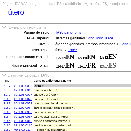
Página TA98 A3, lengua principal: ES, subsidiaria: LA, interfaz: ES, trabajo en cu
útero
Navegación por listas
Página de inicio
TA98 partonomy
Nivel superior
sistemas genitales
Corto
Todo
Trace
Nivel 2
órganos genitales internos femeninos ♀
Corto
Nivel actual
útero ♀
Trace
Idioma subsidiaria con latín
Idioma principal no latín
Lista partonómica TA98
TID
Corto español equivalente
3177
09.1.03.001F
útero ♀
3178
09.1.03.002F
fondo del útero ♀
3179
09.1.03.003F
cuerpo del útero ♀
3180
09.1.03.004F
cuerno del útero ♀
3181
09.1.03.005F
bordes laterales del útero ♀
3182
09.1.03.006F
cara intestinal; cara posterior ♀
3183
09.1.03.007F
cavidad uterina ♀
3184
09.1.03.008F
cara vesical; cara anterior ♀
3185
09.1.03.009F
orificio anatómico interno ♀
3186
09.1.03.010F
cuello del útero; cuello uterino ♀
3187
09.1.03.011F
porción supravaginal ♀