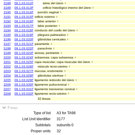
3188
09.1.03.012F
istmo del útero ♀
3189
09.1.03.013F
orificio histológico interno del útero ♀
3190
09.1.03.014F
porción vaginal ♀
3191
09.1.03.015F
orificio externo ♀
3192
09.1.03.016F
labio anterior ♀
3193
09.1.03.017F
labio posterior ♀
3194
09.1.03.018F
conducto del cuello del útero ♀
3195
09.1.03.019F
pliegues palmeados ♀
3196
09.1.03.020F
glándulas cervicales ♀
3197
09.1.03.021F
parametrio ♀
3198
09.1.03.022F
paracérvix ♀
3199
09.1.03.023F
serosa; perimetrio ♀
3200
09.1.03.024F
subserosa; capa subserosa ♀
3201
09.1.03.025F
capa muscular; capa muscular del útero ♀
3202
09.1.03.026F
músculo recto-uterino ♀
3203
09.1.03.027F
mucosa; endometrio ♀
3204
09.1.03.028F
glándulas uterinas ♀
3205
09.1.03.029F
ligamento redondo del útero ♀
3206
09.1.03.030F
ligamento pubocervical ♀
3207
09.1.03.031F
ligamento transverso cervical ♀
3208
09.1.03.032F
ligamento recto-uterino ♀
32 lineas
Firma
Type of list
A3 for TA98
List Unit Identifier
3177
Subtotals
subunits 0
Proper units
32