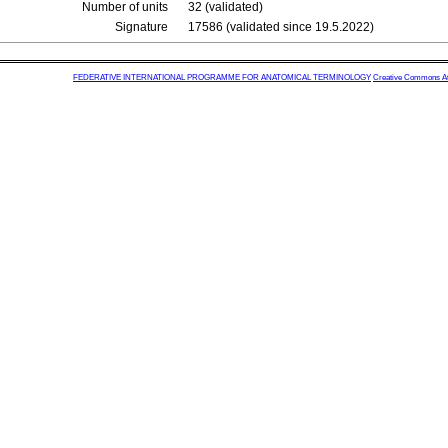
Number of units
32 (validated)
Signature
17586 (validated since 19.5.2022)
FEDERATIVE INTERNATIONAL PROGRAMME FOR ANATOMICAL TERMINOLOGY
Creative Commons Attr