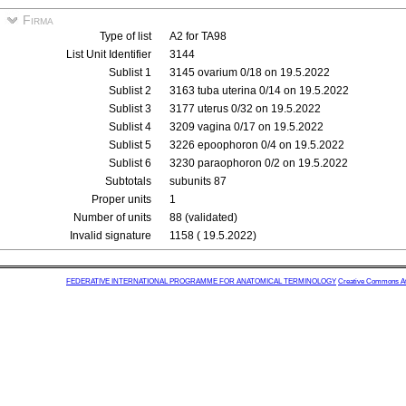
Firma
Type of list
A2 for TA98
List Unit Identifier
3144
Sublist 1
3145 ovarium 0/18 on 19.5.2022
Sublist 2
3163 tuba uterina 0/14 on 19.5.2022
Sublist 3
3177 uterus 0/32 on 19.5.2022
Sublist 4
3209 vagina 0/17 on 19.5.2022
Sublist 5
3226 epoophoron 0/4 on 19.5.2022
Sublist 6
3230 paraophoron 0/2 on 19.5.2022
Subtotals
subunits 87
Proper units
1
Number of units
88 (validated)
Invalid signature
1158 ( 19.5.2022)
FEDERATIVE INTERNATIONAL PROGRAMME FOR ANATOMICAL TERMINOLOGY
Creative Commons Attr