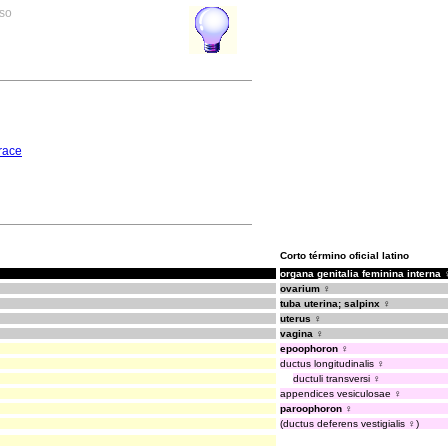
rso
race
Corto término oficial latino
organa genitalia feminina interna 
ovarium ♀
tuba uterina; salpinx ♀
uterus ♀
vagina ♀
epoophoron ♀
ductus longitudinalis ♀
ductuli transversi ♀
appendices vesiculosae ♀
paroophoron ♀
(ductus deferens vestigialis ♀)