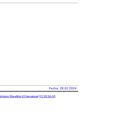
Fecha: 28.02.2024
ibution-ShareAlike 4.0 International
(CC BY-SA 4.0)