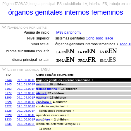
Página TA98 A2, lengua principal: ES, subsidiaria: LA, interfaz: ES, trabajo en cu
órganos genitales internos femeninos
Navegación por listas
Página de inicio
TA98 partonomy
Nivel superior
sistemas genitales
Corto
Todo
Trace
Nivel actual
órganos genitales internos femeninos ♀
Todo
T
Idioma subsidiaria con latín
Idioma principal no latín
Lista partonómica TA98
TID
Corto español equivalente
3144
09.1.00.001F
órganos genitales internos femeninos ♀
3145
09.1.01.001F
ovario ♀
18 children
3163
09.1.02.001F
trompa uterina ♀
14 children
3177
09.1.03.001F
útero ♀
32 children
3209
09.1.04.001F
vagina ♀
17 children
3226
09.1.05.001F
epoáforo ♀
4 children
3227
09.1.05.002F
conducto longitudinal ♀
3228
09.1.05.003F
conductillos transversos ♀
3229
09.1.05.004F
apéndices vesiculares ♀
3230
09.1.06.001F
paraóforo ♀
2 children
3231
09.1.06.002F
(conducto deferente vestigial ♀)
11 lineas