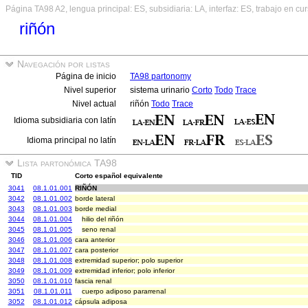
Página TA98 A2, lengua principal: ES, subsidiaria: LA, interfaz: ES, trabajo en cu
riñón
Navegación por listas
Página de inicio
TA98 partonomy
Nivel superior
sistema urinario
Corto
Todo
Trace
Nivel actual
riñón
Todo
Trace
Idioma subsidiaria con latín
Idioma principal no latín
Lista partonómica TA98
TID
Corto español equivalente
3041
08.1.01.001
RIÑÓN
3042
08.1.01.002
borde lateral
3043
08.1.01.003
borde medial
3044
08.1.01.004
hilio del riñón
3045
08.1.01.005
seno renal
3046
08.1.01.006
cara anterior
3047
08.1.01.007
cara posterior
3048
08.1.01.008
extremidad superior; polo superior
3049
08.1.01.009
extremidad inferior; polo inferior
3050
08.1.01.010
fascia renal
3051
08.1.01.011
cuerpo adiposo pararrenal
3052
08.1.01.012
cápsula adiposa