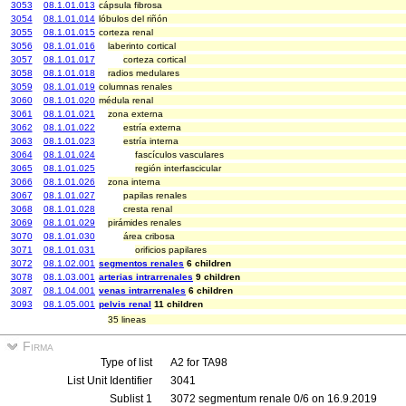
3053
08.1.01.013
cápsula fibrosa
3054
08.1.01.014
lóbulos del riñón
3055
08.1.01.015
corteza renal
3056
08.1.01.016
laberinto cortical
3057
08.1.01.017
corteza cortical
3058
08.1.01.018
radios medulares
3059
08.1.01.019
columnas renales
3060
08.1.01.020
médula renal
3061
08.1.01.021
zona externa
3062
08.1.01.022
estría externa
3063
08.1.01.023
estría interna
3064
08.1.01.024
fascículos vasculares
3065
08.1.01.025
región interfascicular
3066
08.1.01.026
zona interna
3067
08.1.01.027
papilas renales
3068
08.1.01.028
cresta renal
3069
08.1.01.029
pirámides renales
3070
08.1.01.030
área cribosa
3071
08.1.01.031
orificios papilares
3072
08.1.02.001
segmentos renales
6 children
3078
08.1.03.001
arterias intrarrenales
9 children
3087
08.1.04.001
venas intrarrenales
6 children
3093
08.1.05.001
pelvis renal
11 children
35 lineas
Firma
Type of list
A2 for TA98
List Unit Identifier
3041
Sublist 1
3072 segmentum renale 0/6 on 16.9.2019