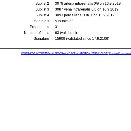
Sublist 2
3078 arteria intrarenalis 0/9 on 16.9.2019
Sublist 3
3087 vena intrarenalis 0/6 on 16.9.2019
Sublist 4
3093 pelvis renalis 0/11 on 16.9.2019
Subtotals
subunits 32
Proper units
31
Number of units
63 (validated)
Signature
15909 (validated since 17.9.2109)
FEDERATIVE INTERNATIONAL PROGRAMME FOR ANATOMICAL TERMINOLOGY
Creative Commons Attr