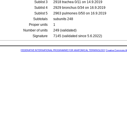
Sublist 3
2918 trachea 0/11 on 14.9.2019
Sublist 4
2929 bronchus 0/34 on 16.9.2019
Sublist 5
2963 pulmones 0/50 on 16.9.2019
Subtotals
subunits 248
Proper units
1
Number of units
249 (validated)
Signature
7145 (validated since 5.6.2022)
FEDERATIVE INTERNATIONAL PROGRAMME FOR ANATOMICAL TERMINOLOGY
Creative Commons Attr