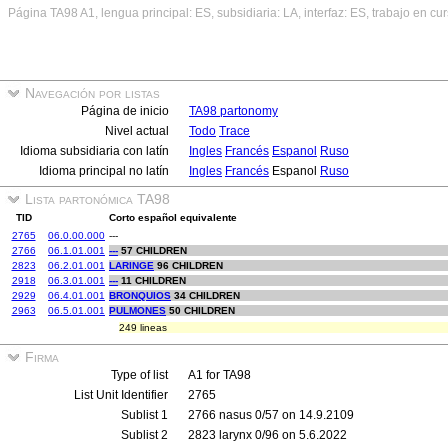
Página TA98 A1, lengua principal: ES, subsidiaria: LA, interfaz: ES, trabajo en cu
Navegación por listas
Página de inicio
TA98 partonomy
Nivel actual
Todo
Trace
Idioma subsidiaria con latín
Ingles
Francés
Espanol
Ruso
Idioma principal no latín
Ingles
Francés
Espanol
Ruso
Lista partonómica TA98
TID
Corto español equivalente
2765
06.0.00.000
---
2766
06.1.01.001
---
57 CHILDREN
2823
06.2.01.001
LARINGE
96 CHILDREN
2918
06.3.01.001
---
11 CHILDREN
2929
06.4.01.001
BRONQUIOS
34 CHILDREN
2963
06.5.01.001
PULMONES
50 CHILDREN
249 lineas
Firma
Type of list
A1 for TA98
List Unit Identifier
2765
Sublist 1
2766 nasus 0/57 on 14.9.2109
Sublist 2
2823 larynx 0/96 on 5.6.2022