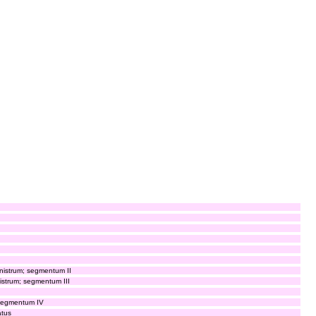
inistrum; segmentum II
istrum; segmentum III
 segmentum IV
atus