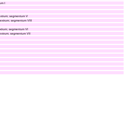
um I
extrum; segmentum V
extrum; segmentum VIII
extrum; segmentum VI
dextrum; segmentum VII