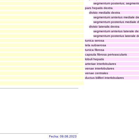
segmentum posterius; segment
pars hepatis dextra
divisio medialis dextra
segmentum anterius mediale d
segmentum posterius mediale d
divisio lateralis dextra
segmentum anterius laterale d
segmentum posterius laterale 
tunica serosa
tela subserosa
tunica fibrosa
capsula fibrosa perivascularis
lobuli hepatis
arteriae interlobulares
venae interlobulares
venae centrales
ductus biliferi interlobulares
Fecha: 09.08.2023