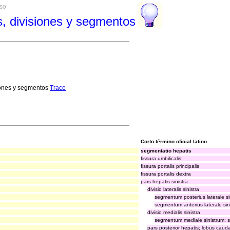
rso
s, divisiones y segmentos
siones y segmentos
Trace
Corto término oficial latino
segmentatio hepatis
fissura umbilicalis
fissura portalis principalis
fissura portalis dextra
pars hepatis sinistra
divisio lateralis sinistra
segmentum posterius laterale s
segmentum anterius laterale sin
divisio medialis sinistra
segmentum mediale sinistrum;
pars posterior hepatis; lobus caud