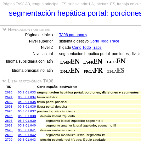
Página TA98 A3, lengua principal: ES, subsidiaria: LA, interfaz: ES, trabajo en cu
segmentación hepática portal: porcione
Navegación por listas
Página de inicio
TA98 partonomy
Nivel superior
sistema digestivo
Corto
Todo
Trace
Nivel 2
hígado
Corto
Todo
Trace
Nivel actual
segmentación hepática portal: porciones, divi
Idioma subsidiaria con latín
Idioma principal no latín
Lista partonómica TA98
TID
Corto español equivalente
2690
05.8.01.033
segmentación hepática portal: porciones, divisiones y segmentos
2691
05.8.01.034
fisura umbilical
2692
05.8.01.035
fisura portal principal
2693
05.8.01.036
fisura portal derecha
2694
05.8.01.037
porción hepática izquierda
2695
05.8.01.038
división lateral izquierda
2696
05.8.01.039
segmento lateral izquierdo; segmento II
2697
05.8.01.040
segmento anterior lateral izquierdo; segmento III
2698
05.8.01.041
división medial izquierda
2699
05.8.01.042
segmento medial izquierdo; segmento IV
2700
05.8.01.043
porción posterior del hígado; lóbulo caudado