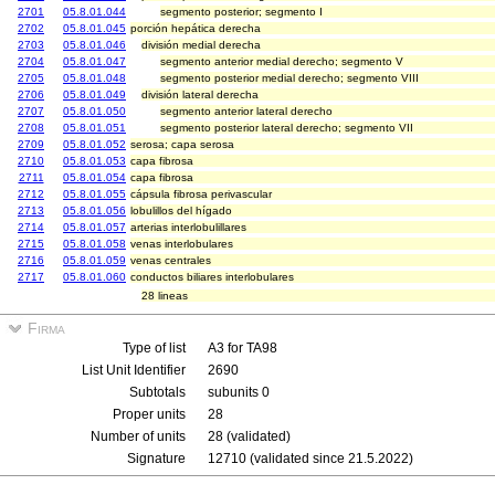
2701
05.8.01.044
segmento posterior; segmento I
2702
05.8.01.045
porción hepática derecha
2703
05.8.01.046
división medial derecha
2704
05.8.01.047
segmento anterior medial derecho; segmento V
2705
05.8.01.048
segmento posterior medial derecho; segmento VIII
2706
05.8.01.049
división lateral derecha
2707
05.8.01.050
segmento anterior lateral derecho
2708
05.8.01.051
segmento posterior lateral derecho; segmento VII
2709
05.8.01.052
serosa; capa serosa
2710
05.8.01.053
capa fibrosa
2711
05.8.01.054
capa fibrosa
2712
05.8.01.055
cápsula fibrosa perivascular
2713
05.8.01.056
lobulillos del hígado
2714
05.8.01.057
arterias interlobulillares
2715
05.8.01.058
venas interlobulares
2716
05.8.01.059
venas centrales
2717
05.8.01.060
conductos biliares interlobulares
28 lineas
Firma
Type of list
A3 for TA98
List Unit Identifier
2690
Subtotals
subunits 0
Proper units
28
Number of units
28 (validated)
Signature
12710 (validated since 21.5.2022)