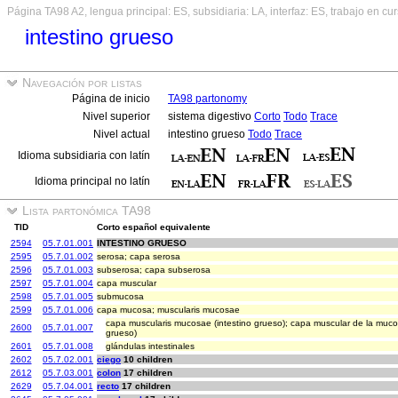
Página TA98 A2, lengua principal: ES, subsidiaria: LA, interfaz: ES, trabajo en cu
intestino grueso
Navegación por listas
Página de inicio
TA98 partonomy
Nivel superior
sistema digestivo
Corto
Todo
Trace
Nivel actual
intestino grueso
Todo
Trace
Idioma subsidiaria con latín
Idioma principal no latín
Lista partonómica TA98
TID
Corto español equivalente
2594
05.7.01.001
INTESTINO GRUESO
2595
05.7.01.002
serosa; capa serosa
2596
05.7.01.003
subserosa; capa subserosa
2597
05.7.01.004
capa muscular
2598
05.7.01.005
submucosa
2599
05.7.01.006
capa mucosa; muscularis mucosae
capa muscularis mucosae (intestino grueso); capa muscular de la mucos
2600
05.7.01.007
grueso)
2601
05.7.01.008
glándulas intestinales
2602
05.7.02.001
ciego
10 children
2612
05.7.03.001
colon
17 children
2629
05.7.04.001
recto
17 children