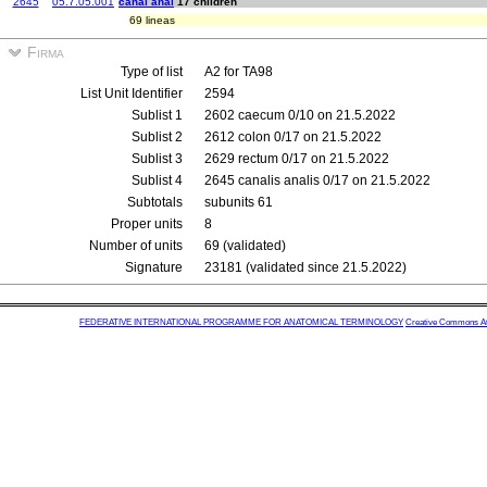
2645
05.7.05.001
canal anal
17 children
69 lineas
Firma
Type of list
A2 for TA98
List Unit Identifier
2594
Sublist 1
2602 caecum 0/10 on 21.5.2022
Sublist 2
2612 colon 0/17 on 21.5.2022
Sublist 3
2629 rectum 0/17 on 21.5.2022
Sublist 4
2645 canalis analis 0/17 on 21.5.2022
Subtotals
subunits 61
Proper units
8
Number of units
69 (validated)
Signature
23181 (validated since 21.5.2022)
FEDERATIVE INTERNATIONAL PROGRAMME FOR ANATOMICAL TERMINOLOGY
Creative Commons Attr