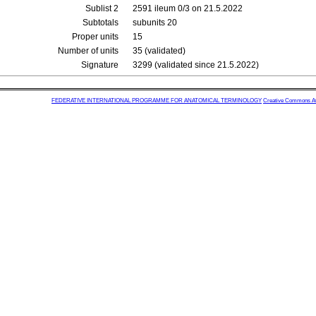
Sublist 2
2591 ileum 0/3 on 21.5.2022
Subtotals
subunits 20
Proper units
15
Number of units
35 (validated)
Signature
3299 (validated since 21.5.2022)
FEDERATIVE INTERNATIONAL PROGRAMME FOR ANATOMICAL TERMINOLOGY
Creative Commons Attr