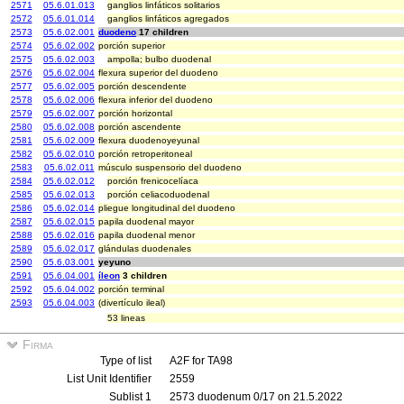
2571
05.6.01.013
ganglios linfáticos solitarios
2572
05.6.01.014
ganglios linfáticos agregados
2573
05.6.02.001
duodeno
17 children
2574
05.6.02.002
porción superior
2575
05.6.02.003
ampolla; bulbo duodenal
2576
05.6.02.004
flexura superior del duodeno
2577
05.6.02.005
porción descendente
2578
05.6.02.006
flexura inferior del duodeno
2579
05.6.02.007
porción horizontal
2580
05.6.02.008
porción ascendente
2581
05.6.02.009
flexura duodenoyeyunal
2582
05.6.02.010
porción retroperitoneal
2583
05.6.02.011
músculo suspensorio del duodeno
2584
05.6.02.012
porción frenicocelíaca
2585
05.6.02.013
porción celiacoduodenal
2586
05.6.02.014
pliegue longitudinal del duodeno
2587
05.6.02.015
papila duodenal mayor
2588
05.6.02.016
papila duodenal menor
2589
05.6.02.017
glándulas duodenales
2590
05.6.03.001
yeyuno
2591
05.6.04.001
íleon
3 children
2592
05.6.04.002
porción terminal
2593
05.6.04.003
(divertículo ileal)
53 lineas
Firma
Type of list
A2F for TA98
List Unit Identifier
2559
Sublist 1
2573 duodenum 0/17 on 21.5.2022