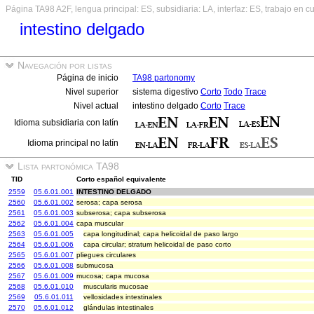
Página TA98 A2F, lengua principal: ES, subsidiaria: LA, interfaz: ES, trabajo en c
intestino delgado
Navegación por listas
Página de inicio
TA98 partonomy
Nivel superior
sistema digestivo
Corto
Todo
Trace
Nivel actual
intestino delgado
Corto
Trace
Idioma subsidiaria con latín
Idioma principal no latín
Lista partonómica TA98
TID
Corto español equivalente
2559
05.6.01.001
INTESTINO DELGADO
2560
05.6.01.002
serosa; capa serosa
2561
05.6.01.003
subserosa; capa subserosa
2562
05.6.01.004
capa muscular
2563
05.6.01.005
capa longitudinal; capa helicoidal de paso largo
2564
05.6.01.006
capa circular; stratum helicoidal de paso corto
2565
05.6.01.007
pliegues circulares
2566
05.6.01.008
submucosa
2567
05.6.01.009
mucosa; capa mucosa
2568
05.6.01.010
muscularis mucosae
2569
05.6.01.011
vellosidades intestinales
2570
05.6.01.012
glándulas intestinales