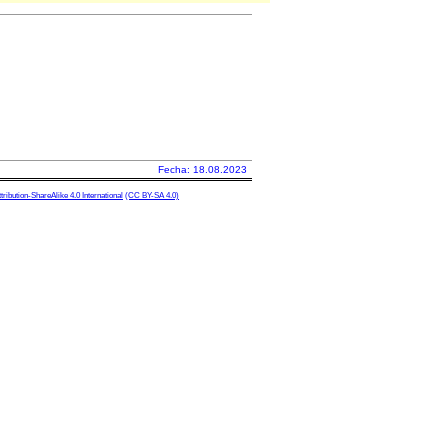
Fecha: 18.08.2023
ibution-ShareAlike 4.0 International
(CC BY-SA 4.0)