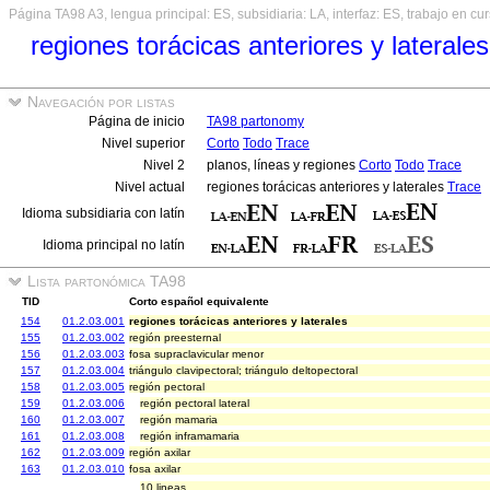
Página TA98 A3, lengua principal: ES, subsidiaria: LA, interfaz: ES, trabajo en cu
regiones torácicas anteriores y laterales
Navegación por listas
Página de inicio
TA98 partonomy
Nivel superior
Corto
Todo
Trace
Nivel 2
planos, líneas y regiones
Corto
Todo
Trace
Nivel actual
regiones torácicas anteriores y laterales
Trace
Idioma subsidiaria con latín
Idioma principal no latín
Lista partonómica TA98
TID
Corto español equivalente
154
01.2.03.001
regiones torácicas anteriores y laterales
155
01.2.03.002
región preesternal
156
01.2.03.003
fosa supraclavicular menor
157
01.2.03.004
triángulo clavipectoral; triángulo deltopectoral
158
01.2.03.005
región pectoral
159
01.2.03.006
región pectoral lateral
160
01.2.03.007
región mamaria
161
01.2.03.008
región inframamaria
162
01.2.03.009
región axilar
163
01.2.03.010
fosa axilar
10 lineas