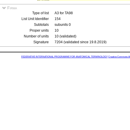
Firma
Type of list
A3 for TA98
List Unit Identifier
154
Subtotals
subunits 0
Proper units
10
Number of units
10 (validated)
Signature
7204 (validated since 19.8.2019)
FEDERATIVE INTERNATIONAL PROGRAMME FOR ANATOMICAL TERMINOLOGY
Creative Commons Attr