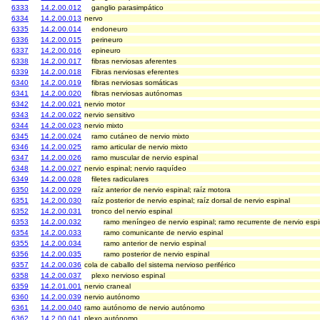
6333
14.2.00.012
ganglio parasimpático
6334
14.2.00.013
nervo
6335
14.2.00.014
endoneuro
6336
14.2.00.015
perineuro
6337
14.2.00.016
epineuro
6338
14.2.00.017
fibras nerviosas aferentes
6339
14.2.00.018
Fibras nerviosas eferentes
6340
14.2.00.019
fibras nerviosas somáticas
6341
14.2.00.020
fibras nerviosas autónomas
6342
14.2.00.021
nervio motor
6343
14.2.00.022
nervio sensitivo
6344
14.2.00.023
nervio mixto
6345
14.2.00.024
ramo cutáneo de nervio mixto
6346
14.2.00.025
ramo articular de nervio mixto
6347
14.2.00.026
ramo muscular de nervio espinal
6348
14.2.00.027
nervio espinal; nervio raquídeo
6349
14.2.00.028
filetes radiculares
6350
14.2.00.029
raíz anterior de nervio espinal; raíz motora
6351
14.2.00.030
raíz posterior de nervio espinal; raíz dorsal de nervio espinal
6352
14.2.00.031
tronco del nervio espinal
6353
14.2.00.032
ramo meníngeo de nervio espinal; ramo recurrente de nervio espi
6354
14.2.00.033
ramo comunicante de nervio espinal
6355
14.2.00.034
ramo anterior de nervio espinal
6356
14.2.00.035
ramo posterior de nervio espinal
6357
14.2.00.036
cola de caballo del sistema nervioso periférico
6358
14.2.00.037
plexo nervioso espinal
6359
14.2.01.001
nervio craneal
6360
14.2.00.039
nervio autónomo
6361
14.2.00.040
ramo autónomo de nervio autónomo
6362
14.2.00.041
plexo autónomo