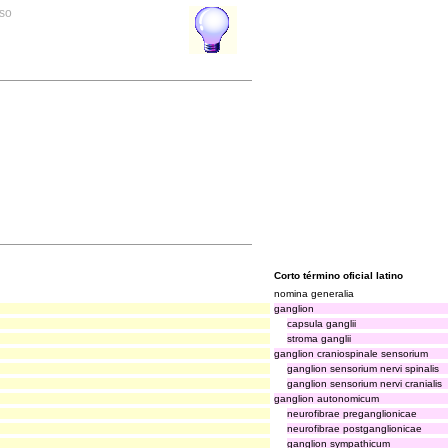
rso
Corto término oficial latino
nomina generalia
ganglion
capsula ganglii
stroma ganglii
ganglion craniospinale sensorium
ganglion sensorium nervi spinalis
ganglion sensorium nervi cranialis
ganglion autonomicum
neurofibrae preganglionicae
neurofibrae postganglionicae
ganglion sympathicum