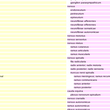
ganglion parasympathicum
nervus
endoneurium
perineurium
epineurium
neurofibrae afferentes
neurofibrae efferentes
neurofibrae somaticae
neurofibrae autonomicae
nervus motorius
nervus sensorius
nervus mixtus
ramus cutaneus
ramus articularis
ramus muscularis
nervus spinalis
fila radicularia
radix anterior; radix motoria
radix posterior; radix sensoria
truncus nervi spinalis
nal
ramus meningeus; ramus recurr
ramus communicans
ramus anterior
ramus posterior
cauda equina
plexus nervorum spinalium
nervus cranialis
nervus autonomicus
ramus autonomicus
plexus autonomicus