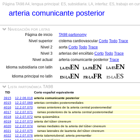
Página TA98 A4, lengua principal: ES, subsidiaria: LA, interfaz: ES, trabajo en cu
arteria comunicante posterior
Navegación por listas
Página de inicio
TA98 partonomy
Nivel superior
cistema cardiovascular
Corto
Todo
Trace
Nivel 2
aorta
Corto
Todo
Trace
Nivel 3
arterias del encéfalo
Corto
Todo
Trace
Nivel actual
arteria comunicante posterior
Trace
Idioma subsidiaria con latín
Idioma principal no latín
Lista partonómica TA98
TID
Corto español equivalente
3915
12.2.06.018
arteria comunicante posterior
4015
12.2.07.069
arterias centrales posteromediales
4016
12.2.07.070
ramas anteriores de la arteria central posteromedial
4017
12.2.07.071
ramas posteriores de la arteria central posteromedial
4018
12.2.07.072
rama quiasmática
4019
12.2.07.073
arteria del túber cinereum
4020
12.2.07.074
ramas mediales de la arteria del túber cinereum
4021
12.2.07.075
ramas laterales de laarteria del túber cinereum
4022
12.2.07.076
arteria talamotuberal; arteria premamilar