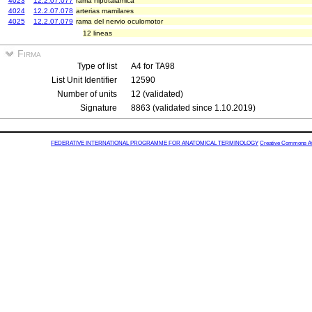
4023
12.2.07.077
rama hipotalámica
4024
12.2.07.078
arterias mamilares
4025
12.2.07.079
rama del nervio oculomotor
12 lineas
Firma
Type of list
A4 for TA98
List Unit Identifier
12590
Number of units
12 (validated)
Signature
8863 (validated since 1.10.2019)
FEDERATIVE INTERNATIONAL PROGRAMME FOR ANATOMICAL TERMINOLOGY
Creative Commons Attr