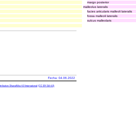
margo posterior
malleolus lateralis
facies articularis malleoli lateralis
fossa malleoli lateralis
sulcus malleolaris
Fecha: 04.06.2022
ibution-ShareAlike 4.0 International
(CC BY-SA 4.0)