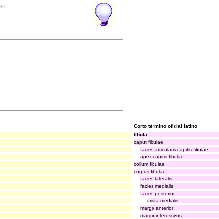
rso
Corto término oficial latino
fibula
caput fibulae
facies articularis capitis fibulae
apex capitis fibulae
collum fibulae
corpus fibulae
facies lateralis
facies medialis
facies posterior
crista medialis
margo anterior
margo interosseus