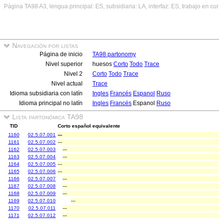
Página TA98 A3, lengua principal: ES, subsidiaria: LA, interfaz: ES, trabajo en cu
Navegación por listas
Página de inicio
TA98 partonomy
Nivel superior
huesos
Corto
Todo
Trace
Nivel 2
Corto
Todo
Trace
Nivel actual
Trace
Idioma subsidiaria con latín
Ingles
Francés
Espanol
Ruso
Idioma principal no latín
Ingles
Francés
Espanol
Ruso
Lista partonómica TA98
TID
Corto español equivalente
1160
02.5.07.001
---
1161
02.5.07.002
---
1162
02.5.07.003
---
1163
02.5.07.004
---
1164
02.5.07.005
---
1165
02.5.07.006
---
1166
02.5.07.007
---
1167
02.5.07.008
---
1168
02.5.07.009
---
1169
02.5.07.010
---
1170
02.5.07.011
---
1171
02.5.07.012
---