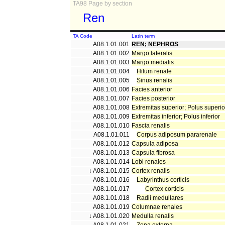
TA98 Page by section
Ren
TA Code
Latin term
A08.1.01.001
REN; NEPHROS
A08.1.01.002
Margo lateralis
A08.1.01.003
Margo medialis
A08.1.01.004
Hilum renale
A08.1.01.005
Sinus renalis
A08.1.01.006
Facies anterior
A08.1.01.007
Facies posterior
A08.1.01.008
Extremitas superior; Polus superio
A08.1.01.009
Extremitas inferior; Polus inferior
A08.1.01.010
Fascia renalis
A08.1.01.011
Corpus adiposum pararenale
A08.1.01.012
Capsula adiposa
A08.1.01.013
Capsula fibrosa
A08.1.01.014
Lobi renales
↓ A08.1.01.015
Cortex renalis
A08.1.01.016
Labyrinthus corticis
A08.1.01.017
Cortex corticis
A08.1.01.018
Radii medullares
A08.1.01.019
Columnae renales
↓ A08.1.01.020
Medulla renalis