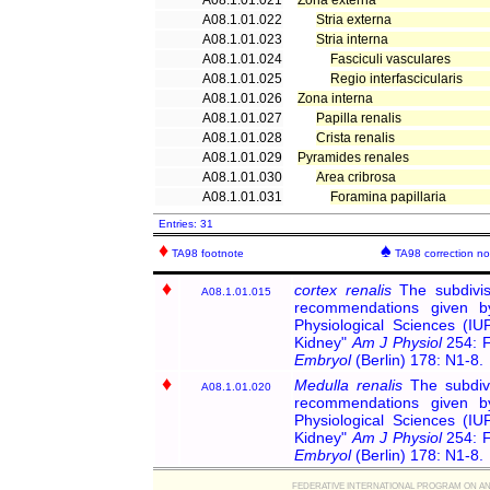
A08.1.01.021
Zona externa
A08.1.01.022
Stria externa
A08.1.01.023
Stria interna
A08.1.01.024
Fasciculi vasculares
A08.1.01.025
Regio interfascicularis
A08.1.01.026
Zona interna
A08.1.01.027
Papilla renalis
A08.1.01.028
Crista renalis
A08.1.01.029
Pyramides renales
A08.1.01.030
Area cribrosa
A08.1.01.031
Foramina papillaria
Entries: 31
♦
♠
TA98 footnote
TA98 correction no
♦
cortex renalis
The subdivis
A08.1.01.015
recommendations given b
Physiological Sciences (I
Kidney"
Am J Physiol
254: 
Embryol
(Berlin) 178: N1-8.
♦
Medulla renalis
The subdivi
A08.1.01.020
recommendations given b
Physiological Sciences (I
Kidney"
Am J Physiol
254: 
Embryol
(Berlin) 178: N1-8.
FEDERATIVE INTERNATIONAL PROGRAM ON ANATOMIC