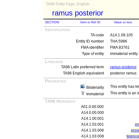
TA98 Entity Page, English,
ramus posterior
SECTION
Item or Ref ID
Value or text
Identification
TA code
A14.1.09.105
Entity ID number
THA:5986
FMA identifier
FMA:83761
Type of entity
immaterial entity
Language
TA98 Latin preferred term
ramus posterior
TA98 English equivalent
posterior ramus
Properties
This entity has le
Bilaterality
This entity is an
Immaterial
TA98 Hierarchy
A01.0.00.000
A14.0.00.000
A14.1.00.001
A14.1.03.001
en
A14.1.03.006
pros
A14.1.03.008
telenc