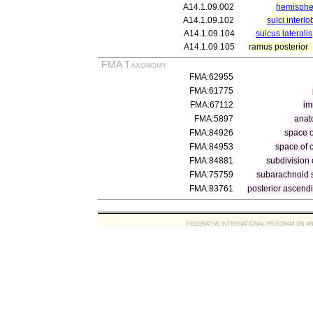
A14.1.09.002
hemisphe
A14.1.09.102
sulci interl
A14.1.09.104
sulcus lateralis
A14.1.09.105
ramus posterior
FMA Taxonomy
FMA:62955
FMA:61775
FMA:67112
im
FMA:5897
anat
FMA:84926
space 
FMA:84953
space of 
FMA:84881
subdivision
FMA:75759
subarachnoid 
FMA:83761
posterior ascendi
FEDERATIVE INTERNATIONAL PROGRAM ON ANATOMIC