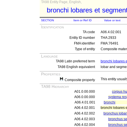
TA98 Entity Page, English,
bronchi lobares et segmen
SECTION
Item or Ref ID
Value or text
Identification
TA code
A06.4.02.001
Entity ID number
THA:2933
FMA identifier
FMA:76491
Type of entity
Composite materi
Language
TA98 Latin preferred term
bronchi lobares 
TA98 English equivalent
lobar and segmen
Properties
This entity usuall
Composite property
TA98 Hierarchy
A01.0.00.000
corpus 
A06.0.00.000
systema res
A06.4.01.001
bronchi
A06.4.02.001
bronchi lobares 
A06.4.02.002
bronchus lobari
A06.4.02.003
bronchus seg
A06.4.02.004
bronchus seg