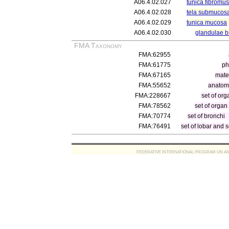
A06.4.02.027
tunica fibromus
A06.4.02.028
tela submucos
A06.4.02.029
tunica mucosa
A06.4.02.030
glandulae b
FMA Taxonomy
FMA:62955
FMA:61775
ph
FMA:67165
mater
FMA:55652
anatomi
FMA:228667
set of org
FMA:78562
set of organ
FMA:70774
set of bronchi
FMA:76491
set of lobar and 
FEDERATIVE INTERNATIONAL PROGRAM ON ANATOMIC